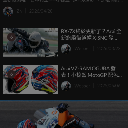
包可能又要面臨一場嚴峻的考驗了。Arai 近日正式發表了以
Ziv
2026/04/28
旗艦帽款 RX-7X 為基礎的全新限定版「RX-7X OGURA
TRACKHOUSE」，這款帽子的設計來源正是小椋藍在 2025
RX-7X終於更新了？Arai 全
年日本大獎賽（Japanese GP）所配戴的特殊紀念塗裝，完整
6
新旗艦街道帽 X-SNC 發
將這位天才車手的「和風」信仰完美移植。
表，比 RX-7X 更輕更通風
Webber
2026/03/23
Arai VZ-RAM OGURA 發
6
表！小椋藍 MotoGP 配色
首度登上 3/4 安全帽
Webber
2025/05/06