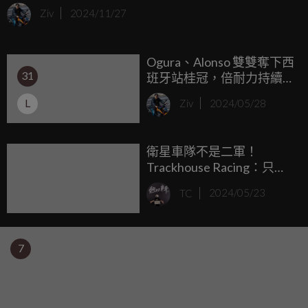
這款安全帽是 Arai 與 MotoGP 車手 Maverick Viñales 的聯名
Ziv
2024/11/27
之作，結合了軍事風格與 Oakley 標誌性的元素，是奢華與技
術的完美融合。
Ogura、Alonso 雙雙奪下西
31
班牙站桂冠，倍耐力持續
刷新 Catalunya 站紀錄！
L
Ziv
2024/05/28
衛星車隊不是二軍！
Trackhouse Racing：只要
能贏，APRILIA不在乎車子
TC
2024/05/23
是黑色還是白色！
7