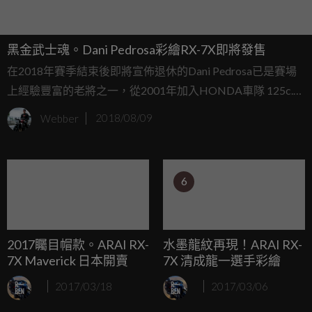
黑金武士魂。Dani Pedrosa彩繪RX-7X即將發售
在2018年賽季結束後即將宣佈退休的Dani Pedrosa已是賽場
上經驗豐富的老將之一，從2001年加入HONDA車隊 125c.c.
組別的他到2018年的今天始終效力於HONDA車隊，在2006
Webber
2018/08/09
年升上GP組別後已取得31場勝利，相信許多忠實GP車迷一
定會對Pedrosa的「侍」安全帽相當熟悉，透過Arai與
Pedrosa之間的合作關係，這頂紅、藍配色俗稱武士帽的
6
Pedrosa專屬彩繪在台灣也擁有相當高的知名度...
2017矚目帽款。ARAI RX-
水墨龍紋再現！ARAI RX-
7X Maverick 日本開賣
7X 清成龍一選手彩繪
2017/03/18
2017/03/06