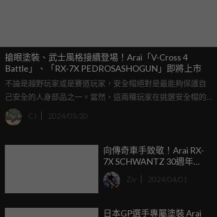
搶眼塗裝、武士風格接續登場！Arai「V-Cross 4
Battle」、「RX-7X PEDROSASHOGUN」即將上市
不論是越野玩家或是賽道玩家，安全帽絕對是最能夠保護自
己安全的人身部品之一。當然，這兩種玩家在挑選安全帽的
時候絕對會有不同的考量，比方說越野玩家注重的可能會試
CJ
2024/05/20
避震及保護頭部的效果、賽道玩家注重的比較偏向是安全帽
本身的空氣力學及通風設計。如果你是這兩個玩家其中之
向傳奇車手致敬！Arai RX-
一，不妨來看看Arai即將在6月下旬及7月初推出的越野帽
7X SCHWANTZ 30週年紀
「V-Cross 4 Battle」以及賽道專用的「RX-7X
念塗裝五月登場
PEDROSASHOGUN」！
Ziv
2024/04/01
日本GP選手專屬塗裝 Arai