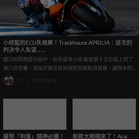
小椋藍的ECU失格案！Trackhouse APRILIA：這次的
判決令人失望... ...
週日的阿根廷分站中，新秀菜鳥小椋 藍從第十五位殺上到了
第八位完賽，但由於違反技術規則而被取消資格，讓周末的
努力成了泡影。
TC
2025/03/18
展現「狗僕」精神必備！
新款大眼睛來了！Arai