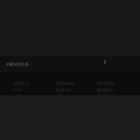
1
PREVIOUS
KYMCO
YAMAHA
APRILIA
SYM
SUZUKI
BENELLI
AEON
HONDA
BMW
PGO
KAWASAKI
DUCATI
HARLEY-
DAVIDSON
HUSQVARNA
MOTO
GUZZI
MV