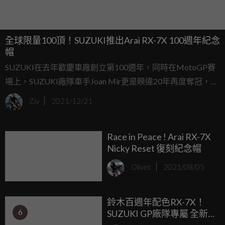
全球限量100頂！SUZUKI推出Arai RX-7X 100週年紀念
帽
SUZUKI在去年歡慶車廠創立第100週年，同時在MotoGP賽
場上，SUZUKI廠隊車手Joan Mir更是睽違20年再度奪冠，讓
這間日本車廠雙喜臨門，儘管廠慶100週年已過，但SUZUKI
Ziv
2021/12/21
仍沒有停下慶祝的腳步，近日公布將推出100頂Arai RX-7X的
100週年紀念帽。
Race in Peace ! Arai RX-7X
Nicky Reset 復刻紀念帽
Oliver
2021/08/05
鈴木百週年配色RX-7X！
6
SUZUKI GP廠隊專屬 全新