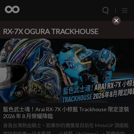
RX-7X OGURA TRACKHOUSE
8
藍色武士魂！Arai RX-7X 小椋藍 Trackhouse 限定塗裝
2026 年 8 月榮耀降臨
身為台灣熱血騎士，如果你的偶像是目前在 MotoGP 頂級殿
堂拼殺的唯一日本希望——小椋藍（Ai Ogura），那麼你的錢