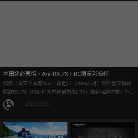
本田迷必蒐帽。Arai RX-7X HRC限量彩繪帽
知名日本安全帽廠Arai，在近日（2016/5月）對外發表頂級
帽款RX-7X（歐洲地區型號稱為RX-7V）最新採繪塗裝。這次
發表的塗裝特別與同為日本的經典品牌的HONDA合作，將
2016/05/09
旗下HRC彩繪式樣塗裝上身....