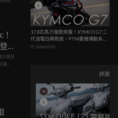
a表現出
L
17.8匹馬力強勢來襲！KYMCO G7 二
ic！
代油電白牌跑旅，PTM重機傳動系統
將登
與8公斤減重的操控饗宴
2026/07/23
直都以將原
的車
o、堪稱
評測
名的產
打造出了
36
吧！
L
相