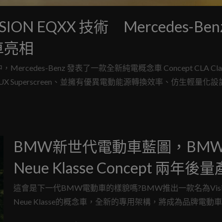
ON EQXX 技術 Mercedes-Ben
念車亮相
ercedes-Benz 發表了一款全新純電概念車 Concept CLA Cl
BUX Superscreen、並擁有優異電動能源轉換效率、仿生輕量化
牌入門車系的標準，量產後將會取代現行款 CLA-Class，預
BMW新世代電動車藍圖，BM
Neue Klasse Concept 兩年後量
這會是下一代BMW電動車的樣貌嗎?BMW推出一款名為Visi
Neue Klasse的概念車，全新的專用架構，將成為品牌電動
藍圖，預計在兩年內投入生產，首款的車身尺寸相當接近現