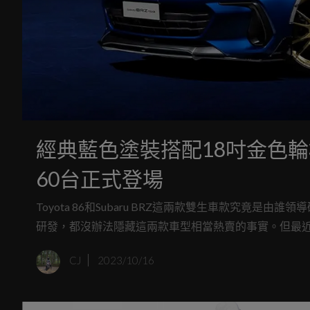
經典藍色塗裝搭配18吋金色輪框！S
60台正式登場
Toyota 86和Subaru BRZ這兩款雙生車款究
研發，都沒辦法隱藏這兩款車型相當熱賣的事實。但最近義大利
CJ
2023/10/16