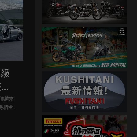
等級
表現
價越來
得相當
也是如
級的獎
s