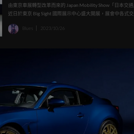
由東京車展轉型改革而來的 Japan Mobility Show「日本交
近日於東京 Big Sight 國際展示中心盛大開展，展會中各式
廠商均展出最新的技術與概念產品，日本大廠 Honda 也不
Blues
2023/10/26
展會中展示了全新的自動駕駛計程車輛 Cruise Origin、主
源打造的 SUSTAINA-C Concept 、更有HondaJet 成為場
其中令人眼睛為之一亮的，就是以經典車系 Prelude 之名，
電動 Funcar 的 Honda Prelude Concept，以非常接近量
登台亮相。