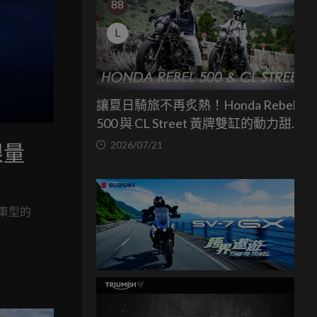
88
L
讓夏日騎旅不再炙熱！Honda Rebel
500 與 CL Street 黃牌雙缸的動力甜蜜
點
2026/07/21
限量
款車型的
！