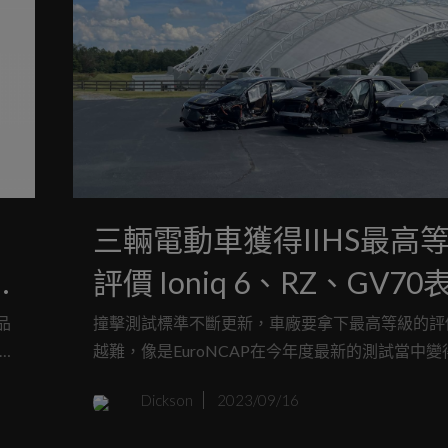
三輛電動車獲得IIHS最高
評價 Ioniq 6、RZ、GV70
極佳
品
撞擊測試標準不斷更新，車廠要拿下最高等級的評
t
越難，像是EuroNCAP在今年度最新的測試當中變
一
嚴苛，更難以獲得五顆星的表現，而美國IIHS同樣
Dickson
2023/09/16
，
此，今年度的更難以獲得Top Safety Pick+最高等
項，但是現在有三輛電動車做到了，分別是Genesi