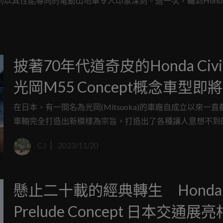
牌則以其性能導向的電動山地車令人印象深刻。這一次，輪到Hond
披著70年代道奇皮的Honda Civ
光岡M55 Concept概念車型即
場
在日本，有一間名為光岡(Mitsuoka)的車廠自成立以來一
車輛完全打造出新模樣為宗旨，打造出了各種讓人意想不到
款。比方說用經典的Mazda MX-5打造出復古敞篷車Himok
CJ
2023/11/20
「古典鴨」的Toyota Yaris - Viewt story等都是旗下相當知
品，不過最近他們將目標放在了11代的Honda Civic身上，
這款M55 Concept，趕快讓我們來看看他換上了甚麼新模樣
懸止二十載的經典轉生 Honda
Prelude Concept 日本交通展亮