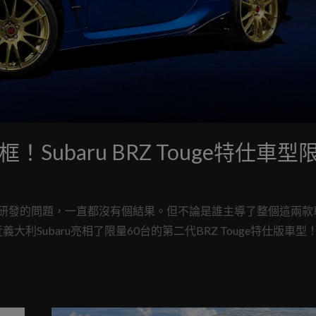
ubaru BRZ Touge特仕車型
竟是由誰領導研發的問題，一直都沒有個結果。但不論是誰主導了整個這兩
Subaru亮相了限量60台的第二代BRZ Touge特仕版車型