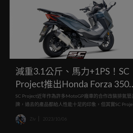
減重3.1公斤、馬力+1PS！SC
Project推出Honda Forza 350
專用改裝鈦管
SC Project近年作為許多MotoGP廠車的合作改裝排氣管
牌，過去的產品都給人性能十足的印象，但其實SC Projec
並非只專注於追求性能的極致領域，近日他們就發表了
Ziv
2023/10/06
隻給Honda Forza 350通勤黃羊使用的鈦金屬尾段排氣管
除了外型相當帥氣之外，更帶來重量、性能多方面的提