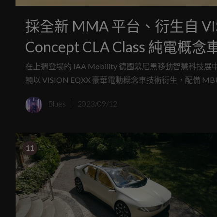
採全新 MMA 平台、衍生自 VISI
Concept CLA Class 純電概
在上週登場的 IAA Mobility 德國慕尼黑移動智慧科技展中，M
輛以 VISION EQXX 豪華電動概念車技術衍生，配備 M
續性材料應用等功能，採用新世代MMA平台，重新定義了品
Blues
2023/09/12
2024 年正式推出。
11