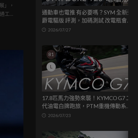
通展」，
通勤車也電推 有必要嗎？SYM 全新迪
交通工具
爵電驅版 評測，加碼測試 改電瓶會更
例外，在
省油嗎？
2026/07/27
打循環資
中焦點。而
轉生成為
81
產版本的樣態
L
17.8匹馬力強勢來襲！KYMCO G7 二
代油電白牌跑旅，PTM重機傳動系統
與8公斤減重的操控饗宴
2026/07/23