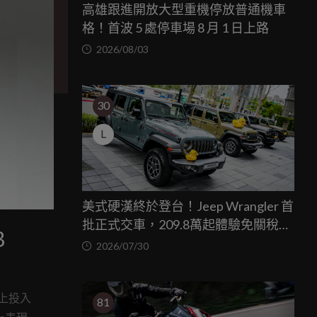
高雄跟進開放大型重機停放普通機車
格！首波 5 處停車場 8 月 1 日上路
2026/08/03
30
L
美式硬漢終於登台！Jeep Wrangler 首
批正式交車，209.8萬起體驗免關稅越
B
野魅力
2026/07/30
上投入
81