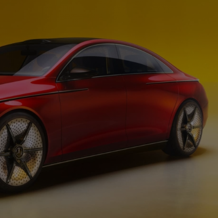
Electrified GV70、Hyundai Ioniq 6以及Lexus RZ。