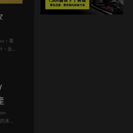
z
ass，車
設計、永
計於
W
產
on
車的未來
行3系