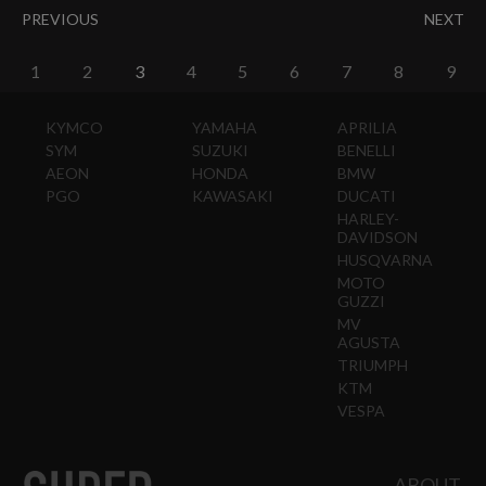
PREVIOUS
NEXT
1
2
3
4
5
6
7
8
9
KYMCO
YAMAHA
APRILIA
SYM
SUZUKI
BENELLI
AEON
HONDA
BMW
PGO
KAWASAKI
DUCATI
HARLEY-
DAVIDSON
HUSQVARNA
MOTO
GUZZI
MV
AGUSTA
TRIUMPH
KTM
VESPA
ABOUT