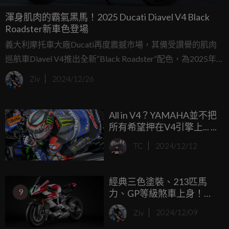
渾身肌肉的霸氣黑馬！2025 Ducati Diavel V4 Black
Roadster新車色登場
義大利摩托車大廠Ducati再度震撼市場，其備受讚譽的肌肉
巡航車Diavel V4推出全新“Black Roadster”配色，為2025年
的騎士世界注入更多狂野元素。這款全新配色在德國科隆車
Ziv
2024/12/26
展亮相，吸引眾多目光。
All in V4？YAMAHA並不把
所有希望押在V4引擎上... ...
TC
2024/12/12
經典三色塗裝、213匹馬
9
力、GP等級煞車上身！
2025 Ducati Panigale V4
Ziv
2024/12/09
Tricolore 限量1000台發表