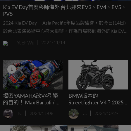
Kia EV Day首度移師海外 台北迎來EV3、EV4、EV5、
PV5
2024 Kia EV Day ｜Asia Pacific年度品牌盛會，於今日(14日)
於台北表演藝術中心盛大舉辦，作為首場移師海外的Kia EV
Day，在此場盛會中不僅宣告Kia未來電動車的相關策略布局
Yueh Wu
2024/11/14
及藍圖，更在現場帶來Kia旗下的全新電動車陣容，包含The
Kia EV3、The Kia EV5以及The Kia Concept EV4、The Kia
Concept PV5等最新力作，皆是首次於亞太區驚艷首演。
L
揭密YAMAHA改V4引擎
BMW版本的
的目的！ Max Bartolini：
Streetfighter V4？2025
換V4與動力無關！
年式BMW S1000 R預計換
TC
2024/11/08
CJ
2024/10/29
上全新雙頭燈造型