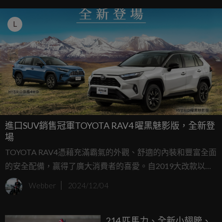
L
進口SUV銷售冠軍TOYOTA RAV4 曜黑魅影版，全新登
場
TOYOTA RAV4憑藉充滿霸氣的外觀、舒適的內裝和豐富全面
的安全配備，贏得了廣大消費者的喜愛。自2019大改款以
來，累計銷售已超過13萬台，2024年度銷售台數亦超過
Webber
2024/12/04
17,000台，穩居台灣進口休旅車銷售冠軍。為回饋市場，總
代理和泰汽車特別於今日發表全新RAV4 曜黑魅影版，以曜黑
214 匹馬力、全新小翅膀、
時尚的設計風格，鎖定追求個性化外觀及精準操駕感受的客