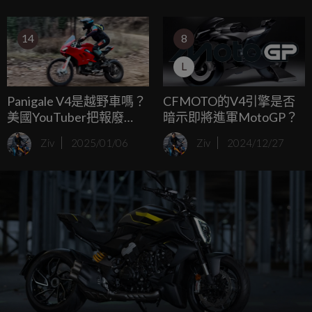
此，隨著2027年的全新賽制改訂，850c.c.版本的MotoGP賽
車的開發必要性也將會讓YAMAHA在接下來的三個賽季中在
14
8
三種不同配置的賽車開發中忙得不可開交。
L
Panigale V4是越野車嗎？
CFMOTO的V4引擎是否
美國YouTuber把報廢
暗示即將進軍MotoGP？
Ducati轉生成V4越野車！
Ziv
2025/01/06
Ziv
2024/12/27