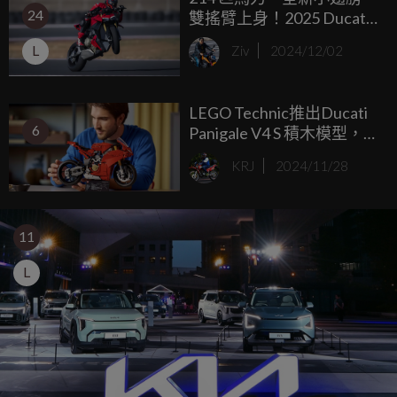
24
雙搖臂上身！2025 Ducati
群，提供消費者更多元的選擇。
Streetfighter V4 街頭霸王
L
Ziv
2024/12/02
進化登場
LEGO Technic推出Ducati
6
Panigale V4 S 積木模型，讓
你在家也能體驗賽道風
KRJ
2024/11/28
采！
11
L