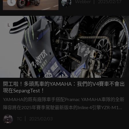
L
Webber
2025/02/17
L
開工啦！多頭馬車的YAMAHA：我們的V4賽車不會出
現在SepangTest！
YAMAHA的既有廠隊車手搭配Pramac YAMAHA車隊的全新
陣容將在2025年賽季駕駛最新版本的Inline 4引擎YZR-M1參
戰。 但YAMAHA針對新款的V4賽車外卡的可能性並沒有否
TC
2025/02/03
認，並且極有可能在2026年賽季中正式實戰。如果確實如