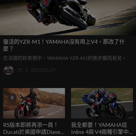
復活的YZR-M1！YAMAHA沒有用上V4，那改了什
麼？
在法國的好表現中，YAMAHA YZR-M1的進步顯而易見。
TC
2025/05/19
8
RS版本即將再添一員！
我全都要！YAMAHA從
Ducati於美國申請Diavel
Inline 4與 V4兩種引擎中