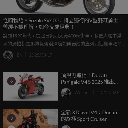
怪騎物語。Suzuki SV400：特立獨行的V型雙缸勇士，
曾經不被理解，如今反成經典！
說到1990年代，提起日系四大廠400cc街車，多數人腦中浮
現的恐怕都是那排氣聲浪清脆如樂器般的直列四缸機車吧？
但就在直四當道、各大品牌爭相推出「四缸大合唱」的年
Ziv
2025/03/17
代，Suzuki 卻在1998年獨樹一幟地推出了搭載90度V型雙缸
引擎的SV400與SV400S。這可是讓許多人摸不著頭緒的舉動
頂規再進化！Ducati
——在直四盛世中玩起雙缸，是自信爆棚，還是另有玄機？
6
Panigale V4 S 2025 推出
Carbon 與 Carbon Pro 雙版
Webber
2025/03/04
本。碳纖武裝、賽道科技
全上身
全新 XDiavel V4：Ducati
9
的終極 Sport Cruiser