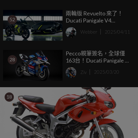
兩輪版 Revuelto 來了！
52
Ducati Panigale V4
Lamborghini 正式登場，義
Webber
2025/04/11
式熱血再次升溫！
Pecco親筆簽名，全球僅
28
163台！Ducati Panigale V4
Tricolore Italia 限量登場
Ziv
2025/03/20
18