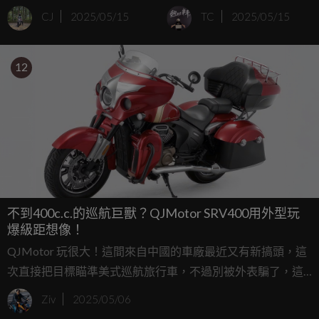
V4 RS專利，最快今年秋
學習！
CJ
2025/05/15
TC
2025/05/15
天登場
12
不到400c.c.的巡航巨獸？QJMotor SRV400用外型玩
爆級距想像！
QJMotor 玩很大！這間來自中國的車廠最近又有新搞頭，這
次直接把目標瞄準美式巡航旅行車，不過別被外表騙了，這
台 SRV400 Tourer 看起來像極了 Indian Roadmaster，但實際
Ziv
2025/05/06
上動力只有 385c.c.，而且是 V 雙缸！