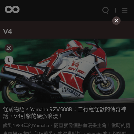
V4
28
L
怪騎物語。Yamaha RZV500R：二行程怪獸的傳奇神
話，V4引擎的硬派浪漫！
說到1984年的Yamaha，簡直就像個熱血漫畫主角！當時的機
車市場正處於「HY戰爭」的混亂時期，Yamaha的工程師們