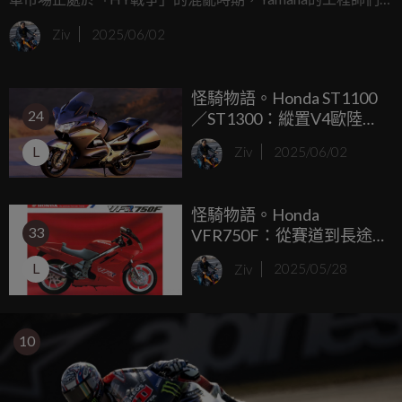
可沒在管什麼市場需求或銷售數字，他們心裡只有一個目
Ziv
2025/06/02
標：打造一台能讓自己驕傲、讓車迷瘋狂的夢幻機車！於
是，RZV500R這台二行程怪獸誕生了，靈感來自世界GP賽場
怪騎物語。Honda ST1100
的王者YZR500，卻又不只是賽車的複製品，簡直是台機車界
24
／ST1300：縱置V4歐陸對
的超跑！
決，高速巡航的東瀛利
L
Ziv
2025/06/02
器！
怪騎物語。Honda
33
VFR750F：從賽道到長途
旅行，Honda V4家族的傳
L
Ziv
2025/05/28
奇進化！
10