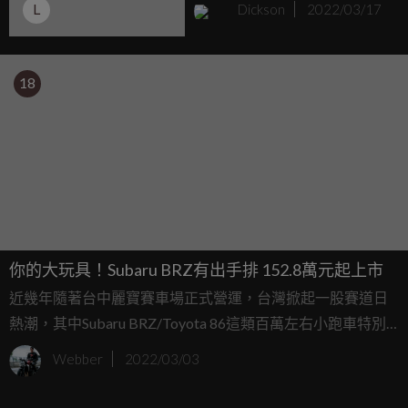
L
Dickson
2022/03/17
18
你的大玩具！Subaru BRZ有出手排 152.8萬元起上市
近幾年隨著台中麗寶賽車場正式營運，台灣掀起一股賽道日
熱潮，其中Subaru BRZ/Toyota 86這類百萬左右小跑車特別
受到玩家歡迎，全新大改款BRZ隨即也在總代理意美汽車安
Webber
2022/03/03
排下，於2021年底預售開跑，且在今天（3/3）正式宣佈上
市。