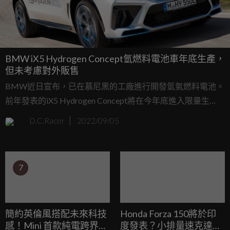
BMW iX5 Hydrogen Concept氫燃料電池車年底生產，
但未考慮對外販售
BMW近日宣布，已在慕尼黑的工廠進行開發氫氣燃料電池。
前年發表的iX5 Hydrogen Concept將在今年底進入限量生
產，主要生產車輛用於測試和展演目的。車動了動態來自於
D.C.Racer
2022/09/05
氫燃料電池系統，該系統結合高性能電池組合，將為高端市
場增加獨特的驅動方式，豐富了BMW產品線。
7
簡約英倫風搭配未來科技
Honda Forza 150將於印
感！Mini 首款純電跨界車
度發表？小排量速克達即