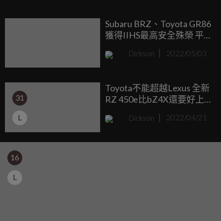
設計預告片，同場更曝光Hornet的雙缸引擎聲浪。
Subaru BRZ、Toyota GR86
獲得IIHS最高安全殊榮 平
價跑車安全性也很好
Dickson
2022/05/03
Toyota不能超越Lexus 全新
31
RZ 450e比bZ4X還要好上
不少
L
Dickson
2022/04/21
16
L