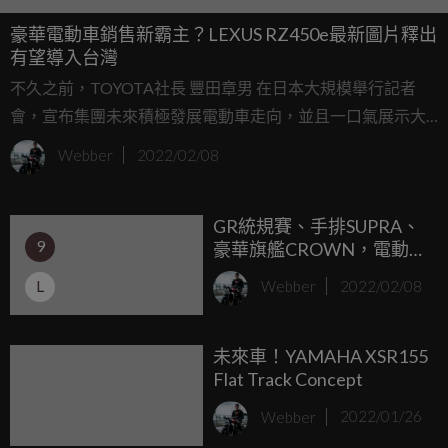
豪華電動車銷售新霸主？LEXUS RZ450e最新圖片釋出
有望導入台灣
不久之前，TOYOTA社長 豐田章男 在日本大規模舉行記者
會，宣布集團未來積極發展電動車走向，並且一口氣展示大
量電動概念車後，身為全球知名的汽車集團，
Webber
2022/02/08
TOYOTA/LEXUS也著手進行量產車開發，前者推出bZ4X這款
SUV車型，LEXUS近期也公佈更多同為SUV車型的RZ450e外
GR統規賽、手排SUPRA、
觀照片，宣告2022年即將量產。
9
豪華旗艦CROWN，電動車
大軍bZ4X、RZ 450e導
L
Webber
2022/02/08
入！和泰汽車宣布2022年
計畫
未來車！YAMAHA XSR155
Flat Track Concept
Webber
2022/01/26