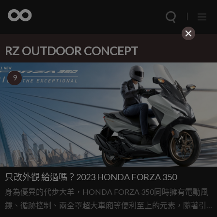
RZ OUTDOOR CONCEPT
9
只改外觀 給過嗎？2023 HONDA FORZA 350
身為優異的代步大羊，HONDA FORZA 350同時擁有電動風
鏡、循跡控制、兩全罩超大車廂等便利至上的元素，隨著引