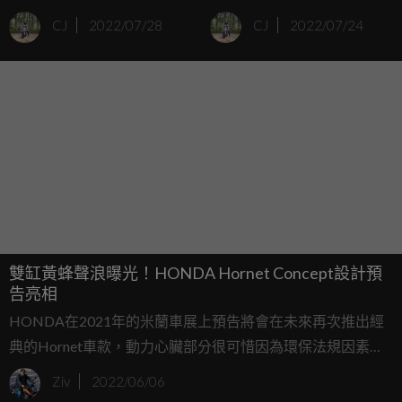
型Concept Aceman正式
將流行？
CJ
2022/07/28
CJ
2022/07/24
發表
雙缸黃蜂聲浪曝光！HONDA Hornet Concept設計預
告亮相
HONDA在2021年的米蘭車展上預告將會在未來再次推出經
典的Hornet車款，動力心臟部分很可惜因為環保法規因素，
有可能從經典的直列四缸引擎改為並列雙缸，但近日
Ziv
2022/06/06
HONDA也在社群媒體上釋出全新Hornet Concept概念車的