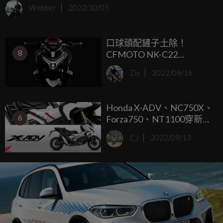
擎排量/馬力提升的350版本在2020年發表後，2022年
Webber
2022/10/05
HONDA終於針對FORZA 350進行小改升級，換上全新的外
觀造型炒熱市場新鮮感。
口球頭配鏟子土除！
8
CFMOTO NK-C22
CONCEPT 海外亮相
Ziv
2022/09/16
Honda X-ADV、NC750X、
6
Forza750、NT1100穿新
衣！Honda歐洲公布2023
CJ
2022/09/13
年式全新塗裝