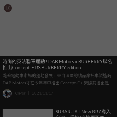
10
時尚的英法聯軍通勤 ! DAB Motors x BURBERRY聯名
推出Concept-E RS BURBERRY edition
隨著電動車市場的蓬勃發展，來自法國的精品摩托車製造商
DAB Motors才在今年年中推出 Concept-E，緊隨其後更是接
著開發符合道路規範的Concept-E RS，除了性能和科技兼
Oliver
2021/11/17
具，加上當地售價折合台幣將近90萬的接單手工訂做，讓
Concept-E RS目前為止僅打造29輛，相當稀有。
SUBARU All-New BRZ導入