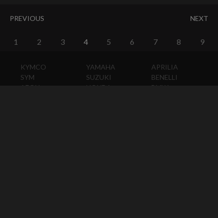
PREVIOUS
NEXT
1
2
3
4
5
6
7
8
9
KYMCO
YAMAHA
APRILIA
SYM
SUZUKI
BENELLI
AEON
HONDA
BMW
PGO
KAWASAKI
DUCATI
HARLEY-
DAVIDSON
HUSQVARNA
MOTO
GUZZI
MV
AGUSTA
TRIUMPH
KTM
VESPA