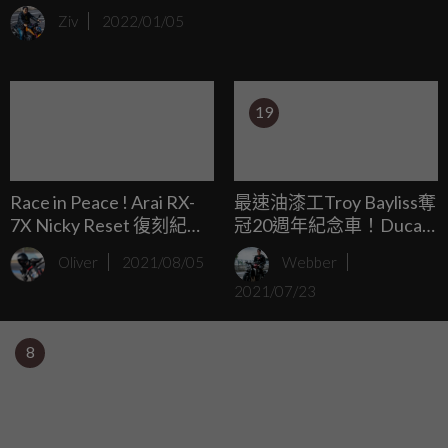
「Circuit de Spa-Francorchamps」成立第100週年，為了慶祝
Ziv
2022/01/05
這條賽道的首個世紀紀念，比利時賽道活動主辦DG Sports推
出CBR1000RR-R SPA 100th Anniversary Edition。
19
Race in Peace ! Arai RX-
最速油漆工Troy Bayliss奪
7X Nicky Reset 復刻紀念
冠20週年紀念車！Ducati
帽
Panigale V2 Bayliss 1st
Oliver
2021/08/05
Webber
Championship 20th
2021/07/23
Anniversary
8