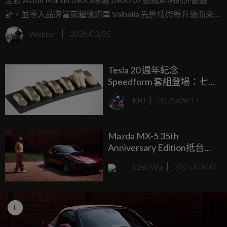
計，並導入品牌當家超級跑車 Valhalla 先進技術所升級而來的
強大動力系統，DBX S 以更強勁的性能、更輕盈的車身，以
Webber
2026/03/25
及更銳利的設計語彙，帶來充滿樂趣與操控的非凡駕馭體
驗，透過外觀與內裝專屬套件全面進化，展現極具辨識度的
Tesla 20 週年紀念
獨特風格。
Speedform 套組登場：七
款經典車型、金屬雕塑質
KRJ
2025/09/17
感、售價約新台幣 8,100
元！
Mazda MX-5 35th
Anniversary Edition抵台售
罄 3月入主Mazda3、CX-30
Yueh Wu
2025/03/03
享優惠
L