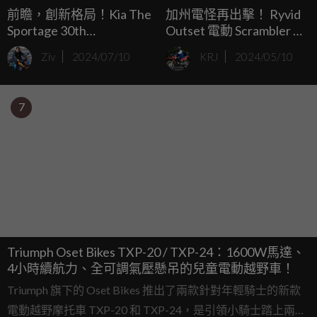
前瞻，創新格局！Kia The
加州電怪再出擊！ Ryvid
Sportage 30th
Outset 電動 Scrambler 不
Anniversary Edition 進口
到六千鎂征服都市野外！
Ziv
2024/07/10
KRJ
2024/05/10
極致休旅限量200台，
136.9萬進化登場！
7
Triumph Oset Bikes TXP-20 / TXP-24：1600W馬達、
4小時續航力、全可調氣壓懸吊的兒童電動越野車！
Triumph 旗下的 Oset Bikes 推出了兩款針對年輕騎士的新款
電動越野摩托車 TXP-20 和 TXP-24，是引領小騎士踏上兩輪