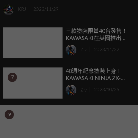
世界的絕佳起點；Oset Bikes 是一家位於英國的電動越野摩
KRJ
2023/11/29
托車專業製造商，最近被 Triumph 收購。
三款塗裝限量40台發售！
KAWASAKI在英國推出
「ZX-10RR Anniversary
Ziv
2023/11/22
Edition」
40週年紀念塗裝上身！
7
KAWASAKI NINJA ZX-
14R/10R/6R/4RR「40th
Ziv
2023/10/26
Anniversary Edition
Edition」海外發表
9