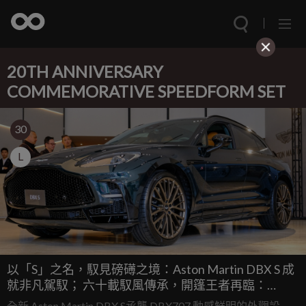
20TH ANNIVERSARY
COMMEMORATIVE SPEEDFORM SET
30
L
以「S」之名，馭見磅礡之境：Aston Martin DBX S 成
就非凡駕馭； 六十載馭風傳承，開篷王者再臨：
Vanquish Volante 60th Anniversary Edition同台登場
全新 Aston Martin DBX S承襲 DBX707 動感鮮明的外觀設