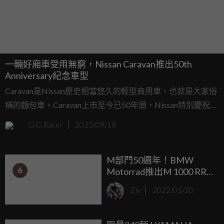
一輛好廂車受用無窮，Nissan Caravan推出50th
Anniversary紀念車型
Caravan是Nissan歷史相當悠久的輕型商用車，也就是大家俗
稱的麵包車。Caravan上市至今已50年頭，Nissan特別慶祝此
事，推出Caravan 50 週年紀念版，特別增添一些特殊的視覺
D.C.Racer
2023/09/18
細節，讓它看起來特別又獨特。10月10日日本正式上市，一
直持續到明年4月。
M部門50週年！BMW
6
Motorrad推出M 1000 RR
50 Years M Anniversary
Ziv
2022/05/20
Edition