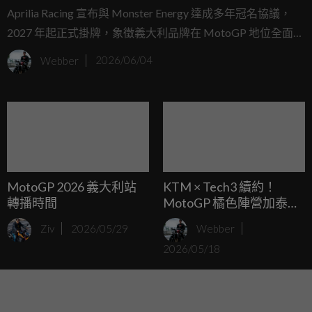
助商
Aprilia Racing 宣布與 Monster Energy 達成多年冠名協議，
2027 年起正式掛牌，象徵義大利品牌在 MotoGP 地位全面躍
升。
Webber
2026/06/04
MotoGP 2026 義大利站
KTM × Tech3 續約！
轉播時間
MotoGP 橘色陣營加泰站
宣告工廠全支援，Honda
Ziv
2026/05/29
Webber
傳言就此終結
2026/05/18