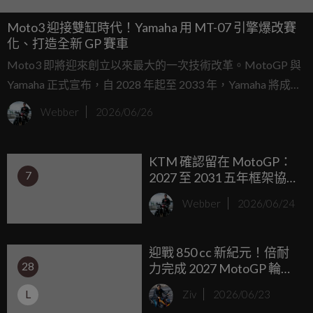
Moto3 迎接雙缸時代！Yamaha 用 MT-07 引擎爆改賽
化、打造全新 GP 賽車
Moto3 即將迎來創立以來最大的一次技術改革。MotoGP 與
Yamaha 正式宣布，自 2028 年起至 2033 年，Yamaha 將成為
Moto3 世界錦標賽唯一指定賽車供應商，全面取代現行由
Webber
2026/06/26
KTM 與 Honda 共同供應 250c.c. 單缸賽車的模式，開啟
Moto3 全新世代。
KTM 確認留在 MotoGP：
7
2027 至 2031 五年框架協議
終結品牌退賽傳聞
Webber
2026/06/24
迎戰 850 cc 新紀元！倍耐
28
力完成 2027 MotoGP 輪胎
首測，五大車廠現役車手
L
Ziv
2026/06/23
全面參戰