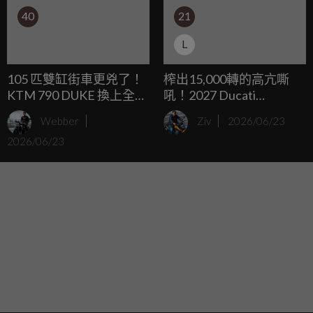
40
21
L
105 匹雙缸街車更兇了！
榨出15,000轉的高亢嘶
KTM 790 DUKE 換上全新
吼！2027 Ducati
家族臉孔、減重2公斤
Desmo250 MX 挾帶
Webber
Ziv
2026/06/23
MotoGP 基因狂暴登場，
2026/06/23
開價 10,595 美元