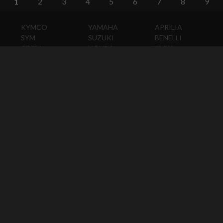
1
2
3
4
5
6
7
8
9
KYMCO
YAMAHA
APRILIA
SYM
SUZUKI
BENELLI
AEON
HONDA
BMW
PGO
KAWASAKI
DUCATI
HARLEY-
DAVIDSON
HUSQVARNA
MOTO
GUZZI
MV
AGUSTA
TRIUMPH
KTM
VESPA
ABOUT
CONTACT
Copyright © 2018 Supermoto8