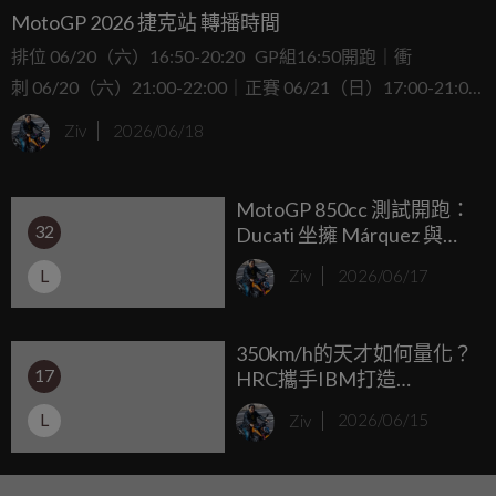
MotoGP 2026 捷克站 轉播時間
排位 06/20（六）16:50-20:20 GP組16:50開跑｜衝
刺 06/20（六）21:00-22:00｜正賽 06/21（日）17:00-21:00
GP組20:00開跑
Ziv
2026/06/18
MotoGP 850cc 測試開跑：
32
Ducati 坐擁 Márquez 與
Aldeguer 豪華陣容制霸
L
Ziv
2026/06/17
Brno
350km/h的天才如何量化？
17
HRC攜手IBM打造
「watsonx」AI伯樂，用數
L
Ziv
2026/06/15
據全面解密MotoGP火星人
天賦！