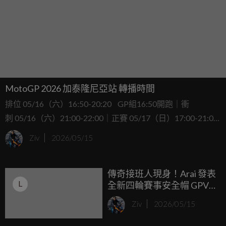
MotoGP 2026 加泰隆尼亞站 轉播時間
排位 05/16（六）16:50-20:20 GP組16:50開跑｜衝
刺 05/16（六）21:00-22:00｜正賽 05/17（日）17:00-21:00
GP組20:00開跑​
Ziv
2026/05/15
傳奇接班人現身！Arai 發表
L
全新四輪賽事安全帽 GPV-
R 與 SKV-R，經典 GP-6S、
Ziv
2026/05/15
SK-6 終於迎來改款