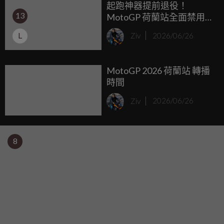
起跑神器提前退役！
13
MotoGP 荷蘭站全面禁用
Holeshot，德國站起跑線
L
Ziv
2026/06/26
距拉大至 4 公尺，單一車廠
6 台車上限成定局
MotoGP 2026 荷蘭站 轉播
時間
Ziv
2026/06/26
8