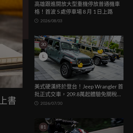
高雄跟進開放大型重機停放普通機車
格！首波 5 處停車場 8 月 1 日上路
2026/08/03
30
L
美式硬漢終於登台！Jeep Wrangler 首
批正式交車，209.8萬起體驗免關稅越
軍搬上書
野魅力
2026/07/30
81