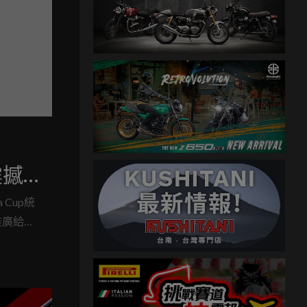
震撼
a Cup統
推廣給更
校》。