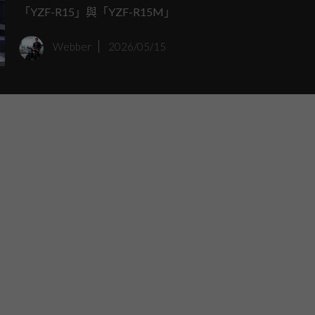
「YZF-R15」與「YZF-R15M」
Webber
2026/05/15