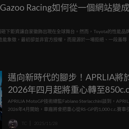
zoo Racing如何從一個網站變
下鉅資讓自家徽飾出現在全球舞台。然而，Toyota的性能品牌G
名的性能象徵，最初卻並非官方授權，而是源於一場拒絕、一段羞辱
邁向新時代的腳步！APRLIA將
2026年四月起將重心轉至850c.c
擎開發！
APRILIA MotoGP技術總監Fabiano Sterlacchini談到，APR
2026年4月開始，車廠將會把重心從RS-GP的1,000 c.c.賽
發轉移至全新的850 c.c. MotoGP原型車的研發上。
TC
2025/11/28