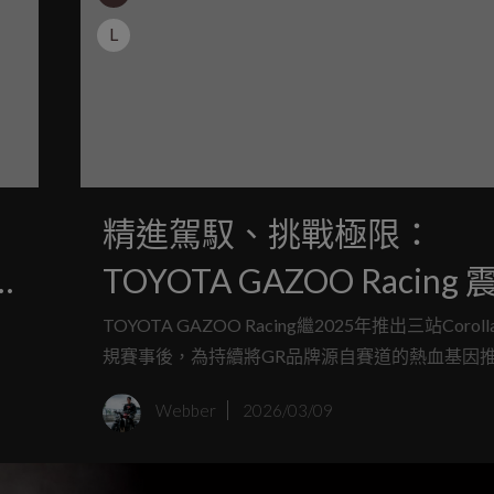
L
精進駕馭、挑戰極限：
TOYOTA GAZOO Racing 
推出《GR賽車學校》
TOYOTA GAZOO Racing繼2025年推出三站Coroll
電
規賽事後，為持續將GR品牌源自賽道的熱血基因
制
多消費者，和泰汽車宣布今年將推出《GR賽車學
Webber
2026/03/09
就