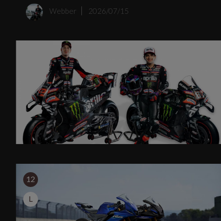
Webber
2026/07/15
12
L