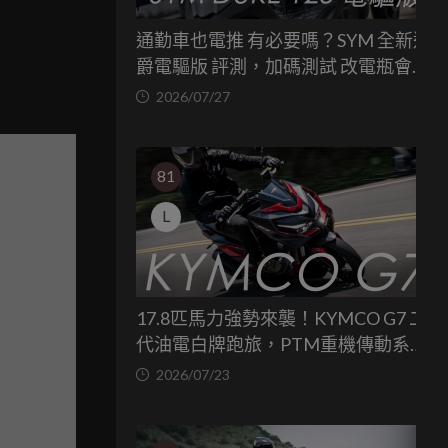
通勤車也電推 有必要嗎？SYM 全新迪
爵電驅版 評測，加碼測試 改電瓶會更
省油嗎？
2026/07/27
81
L
17.8匹馬力強勢來襲！KYMCO G7 二
代油電白牌跑旅，PTM重機傳動系統
與8公斤減重的操控饗宴
2026/07/23