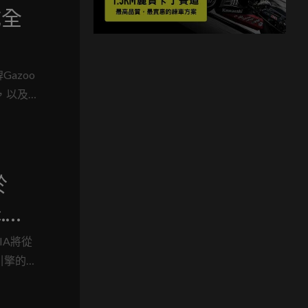
成全
azoo
，以及
於
.引
ILIA將從
車引擎的開