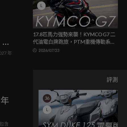
L
！
17.8匹馬力強勢來襲！KYMCO G7 二
，
代油電白牌跑旅，PTM重機傳動系統
與8公斤減重的操控饗宴
2026/07/23
 車
027 年
評測
6 年
36
L
，包含