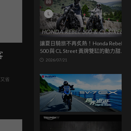
88
L
讓夏日騎旅不再炙熱！Honda Rebel
500 與 CL Street 黃牌雙缸的動力甜蜜
客
點
2026/07/21
時又省