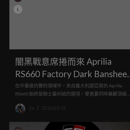
L
闇黑戰意席捲而來 Aprilia
RS660 Factory Dark Banshee
台灣 59.9 萬正式發表
在中量級仿賽的領域中，來自義大利諾亞萊的 Aprilia
RS660 始終是騎士最糾結的選項，畢竟要同時兼顧頂級
控與靈活操駕，這頭「義式雄獅」確實展現了強大的宰
Ziv
2026/03/18
力；不過，當標準版已經無法滿足你對賽道極限的渴望
時，原廠代號「Factory」的進化版本就是唯一的救贖，
在今日，台灣官方正式揭曉了 RS660 Factory 全新塗裝