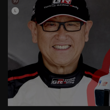
10
「Dark Banshee」的售價，以新台幣 59.9 萬元的姿態，
備在山道與賽場上再次掀起一場腥風血雨。
L