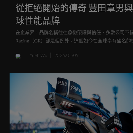
從拒絕開始的傳奇 豐田章男與Ga
球性能品牌
在企業界，品牌名稱往往象徵榮耀與信任，多數公司不惜砸
Racing（GR）卻是個例外。這個如今在全球享有盛
一個網站的名字。
Yueh Wu
2026/01/09