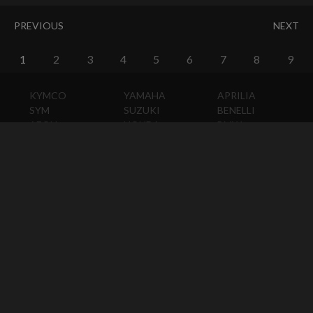
PREVIOUS
NEXT
1
2
3
4
5
6
7
8
9
KYMCO
YAMAHA
APRILIA
SYM
SUZUKI
BENELLI
AEON
HONDA
BMW
PGO
KAWASAKI
DUCATI
HARLEY-
DAVIDSON
HUSQVARNA
MOTO
GUZZI
MV
AGUSTA
TRIUMPH
KTM
VESPA