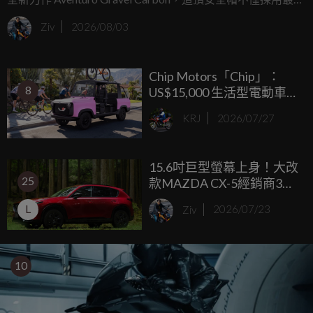
尖的材料科技，更以極致的輕量化與多變機能，誓言成為你
Ziv
2026/08/03
長途征戰的最佳戰友。
Chip Motors「Chip」：
8
US$15,000 生活型電動車，
四至六座、續航 160 公里
KRJ
2026/07/27
15.6吋巨型螢幕上身！大改
25
款MAZDA CX-5經銷商3車
型規格流出
L
Ziv
2026/07/23
10