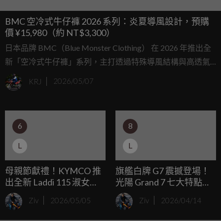
BMC 空冷式牛仔褲 2026 系列：炎夏導風設計，預購
價 ¥15,980（約 NT$3,300）
日本品牌 BMC（Blue Monster Clothing） 在 2026 年推出全
新「空冷式牛仔褲」系列，主打透過特殊導風結構與高透氣
材質，改善炎夏騎乘或戶外活動時的悶熱感。官方已開放第 4
KRJ
2026/05/07
期先行預約，並提供多種顏色與尺碼選擇。
6
8
L
L
母親節獻禮！KYMCO 推
旗艦白牌 G7 震撼登場！
出全新 Laddi 115 淑女
光陽 Grand 7 七大特點揭
車，新 K1 蟬聯銷量冠軍
曉，同步推女性新車
Ziv
2026/05/05
Ziv
2026/04/14
助攻市占
Laddi 115