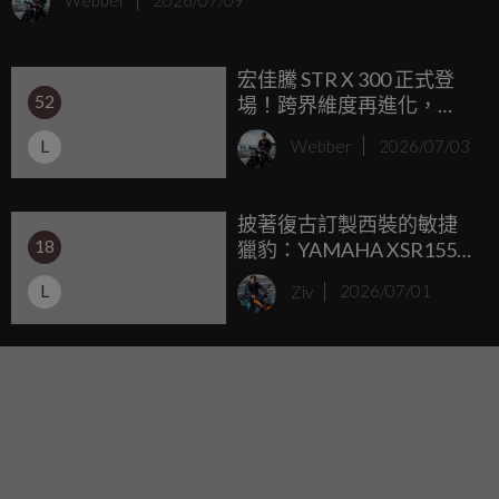
Webber
2026/07/09
南亞市場已累積相當高的討論度，台灣消費者多半只能透過
平行輸入管道入手，如今隨著原廠正式導入，不僅補齊
宏佳騰 STR X 300 正式登
Yamaha 在國內白牌檔車市場的產品陣容，也讓喜愛復古造
52
場！跨界維度再進化，
型、又不願犧牲現代操控與動力科技的騎士，多了一款值得
156,800 元起正式接單
關注的新選擇。
L
Webber
2026/07/03
披著復古訂製西裝的敏捷
18
獵豹：YAMAHA XSR155
預告登陸 2026 南港重機展
L
Ziv
2026/07/01