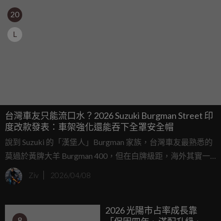
20
L
台灣車友只能流口水？2026 Suzuki Burgman Street 印
度改款發表：車架強化還能吞下全罩安全帽
說到 Suzuki 的「漢堡人」Burgman 家族，台灣車友最熟悉的
莫過於黃牌大羊 Burgman 400，但在白牌級距，海外其實一
直有一台強調「豪華舒適」的小老弟 Burgman Street，近期
Ziv
2026/04/08
Suzuki 於印度正式發表了 2026 年式的大改款車型，雖然原廠
還是很敢講地把它冠上「Luxury Scooter」之名，讓習慣大排
2026 光陽市占率成長靠
量重機的人可能會挑眉，但這次改款確實誠意十足，不僅針
8