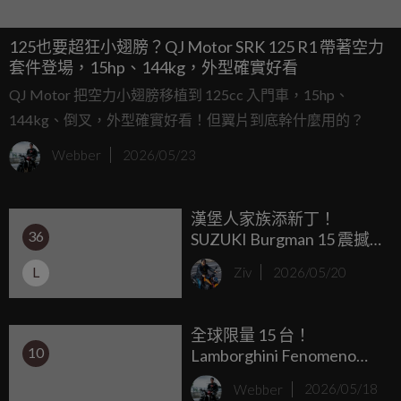
125也要超狂小翅膀？QJ Motor SRK 125 R1 帶著空力
套件登場，15hp、144kg，外型確實好看
QJ Motor 把空力小翅膀移植到 125cc 入門車，15hp、
144kg、倒叉，外型確實好看！但翼片到底幹什麼用的？
Webber
2026/05/23
漢堡人家族添新丁！
36
SUZUKI Burgman 15 震撼
發表：150c.c. 龍骨跑旅、
L
Ziv
2026/05/20
14吋大腳配智慧儀表，白
牌市場又一黑馬？
全球限量 15 台！
10
Lamborghini Fenomeno
Roadster 發表：V12 油電
Webber
2026/05/18
引擎 1,065hp、2.4 秒破