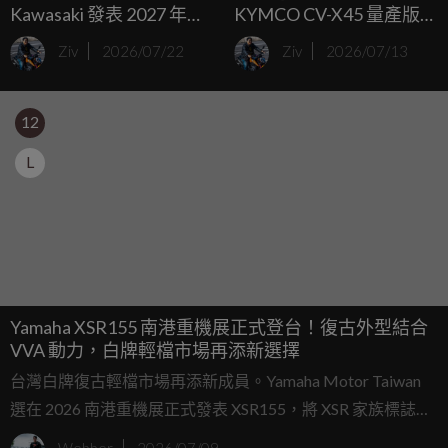
Kawasaki 發表 2027 年式
KYMCO CV-X45 量產版
KLX150SM 與 KLX150SM
亮相，X-TOWN ST 250
Ziv
2026/07/22
Ziv
2026/07/13
SE，售價約台幣 7.8 萬元
升級不加價 15.8 萬香爆全
起
場！
12
L
Yamaha XSR155 南港重機展正式登台！復古外型結合
VVA 動力，白牌輕檔市場再添新選擇
台灣白牌復古輕檔市場再添新成員。Yamaha Motor Taiwan
選在 2026 南港重機展正式發表 XSR155，將 XSR 家族標誌性
的「Modern Retro」設計帶進國內市場。過去 XSR155 在東