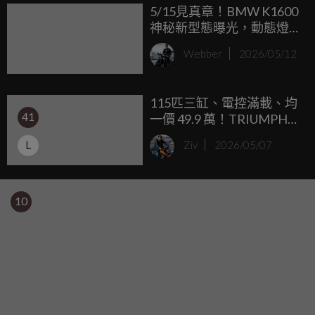
5/15見真章！BMW K1600
神秘新型態曝光，動態燈
組低趴身姿霸氣預告
Webber
2026/05/12
115匹三缸、電控滿載、均
41
一價 49.9 萬！TRIUMPH
Trident 800 / Tiger Sport
L
Ziv
2026/05/07
800 正式登台
10