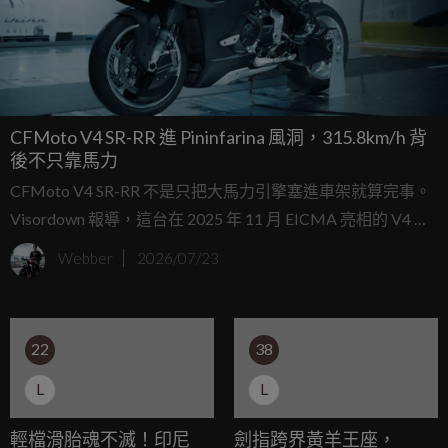
CFMoto V4 SR-RR 進 Pininfarina 風洞，315.8km/h 背
後不只靠馬力
CFMoto V4 SR-RR 不是只把大馬力引擎塞進車架就算完事。
Visordown 報導，這台在 2025 年 11 月 EICMA 亮相的 V4 超
跑概念車，之所以能在 2026 年 6 月跑出 315.82km/h，背後
Webber
2026/07/23
其實有一大段風洞開發工程。
22
38
L
L
輕檔滑胎魂不滅！印尼
劍指跨界黃羊王座，