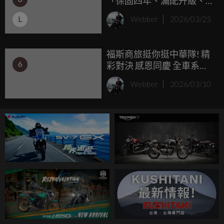
「保固四年、滿配升級、
對過往被騎士碎念的空間痛點進行了大幅度改良，連車架與
通路服務」穩步上攻 光陽
電控也一併提升，讓這台都會代步小漢堡的戰鬥力直接拉
L
Webber
2026/03/25
董座柯俊斌親自推薦「電
滿。
推大樂 150」油電雙動力
Hybrid、前後雙碟+雙迴路
福斯商旅挺你挺中華隊! 精
ABS、ISG 無聲啟動、馬力
6
彩對決 感恩同慶 全車系指
油耗優化 震撼上市
定車款最高15萬元優惠 與
Webber
2026/03/10
您一同喝采