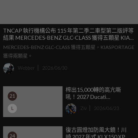
TNCAP 執行機構公布 115 年第二季二車型第二版評等
結果 MERCEDES-BENZ GLC-CLASS 獲得五顆星 KIA
SPORTAGE 獲得兩顆星
MERCEDES-BENZ GLC-CLASS 獲得五顆星，KIASPORTAGE
獲得兩顆星。
Webber
2026/06/30
榨出15,000轉的高亢嘶
21
吼！2027 Ducati
Desmo250 MX 挾帶
L
Ziv
2026/06/23
MotoGP 基因狂暴登場，開
價 10,595 美元
復古圓燈加防風大鏡！川
24
崎 2027 年式 KLX150 XPL