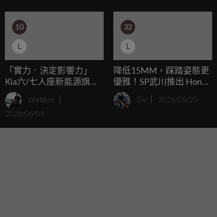
10
32
L
L
「實力．決定影響力」
降低15MM，踩踏姿態更
Kia六/七人座新能源旗艦
優雅！SP武川推出 Honda
LSUV The new Sorento全
CT125 Hunter Cub 專用
Webber
Ziv
2026/05/25
新年式到港，油電動力
降座高復古坐墊
2026/06/09
159.9萬元起*，本周末
6/13-14全台Kia展示中心
同步發表