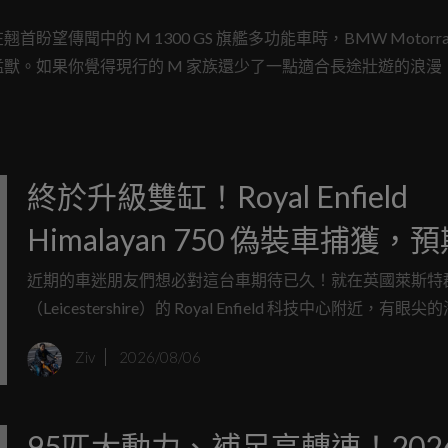
傳聞中的 M 1300 GS 旗艦多功能車時，BMW Motorra
獸。如果你覺得現行的 M 家族還少了一點適合長途壯遊的浪漫
的夢幻清單首選。
終於升級雙缸！Royal Enfield
Himalayan 750 偽裝車捕獲，
力突破67匹，最快米蘭車展亮
近期的車迷朋友們想必對這台車期待已久！就在英國萊斯特
（Leicestershire）的 Royal Enfield 科技中心附近，有眼
影師捕捉到了幾乎已經是量產最終版本的 Himalayan 750 
Ziv
2026/08/06
這款從先前的偽裝車與原型車階段就不斷牽動車迷神經的全
能冒險車，如今終於以極具成熟度的姿態現身。連 Royal Enfie
行長 B. Govindarajan 都在近期的訪談中親口證實了這台 750
95匹大動力、補足高轉速！2026
新車的存在，並預告準備在今年底的義大利米蘭 EICMA 車