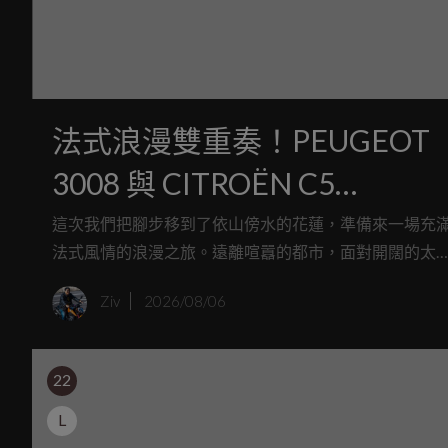
法式浪漫雙重奏！PEUGEOT
3008 與 CITROËN C5
AIRCROSS 新世代油電休旅體
這次我們把腳步移到了依山傍水的花蓮，準備來一場充
法式風情的浪漫之旅。遠離喧囂的都市，面對開闊的太
驗
洋與綿延的山脈，正好是體驗全新世代車款的最佳舞台
Ziv
2026/08/06
活動中我們一次試駕了 Stellantis 集團旗下的兩款重磅新
「CITROËN C5 AIRCROSS 以及 PEUGEOT 3008」。
22
L