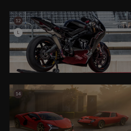
12
L
14