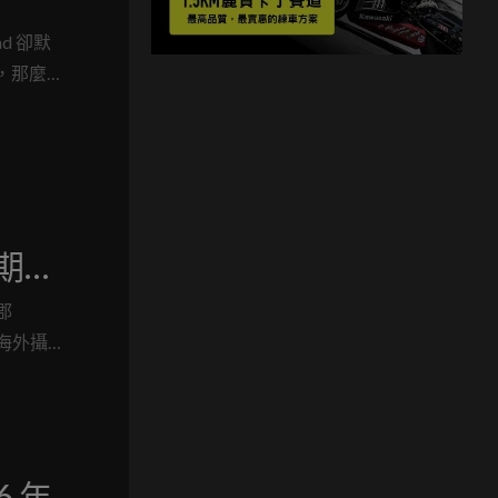
d 卻默
，那麼
預期馬
相
郡
尖的海外攝
測試車。
新多功
ld 執
cc 雙缸
 年
展上大放