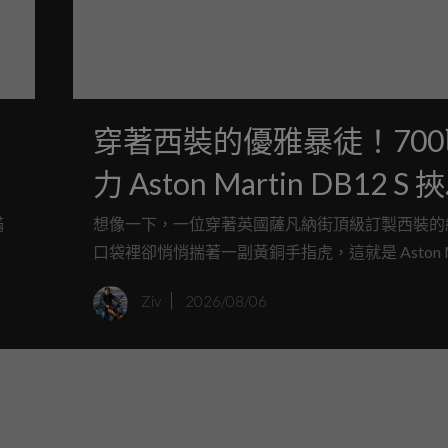
穿著西裝的優雅暴徒！70
力 Aston Martin DB12 S 挾
1,488萬起售價抵台
滿
想像一下，一位穿著英國薩凡納街頂級訂製西裝的
平
口袋裡卻悄悄揣著一副黃銅手指虎，這就是 Aston Ma
。
全新 DB12 S 給人的第一印象，承襲了 DB 車系
Ziv
2026/08/06
車
從容，這輛被原廠譽為「Super Tourer」顛峰之
艦，在注入「S」的高性能血液後，不只是一位稱
旅行伴侶，更是一頭隨時準備在柏油路上撕裂空氣
獸。