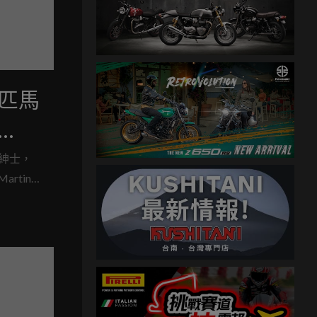
0匹馬
紳士，
rtin
一貫的優雅
作的全新旗
職的長途
的猛