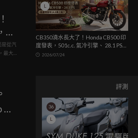
L
化！
擎，馬
CB350澆水長大了！Honda CB500 印
，而是從汽
度發表，501c.c. 氣冷引擎、 28.1 PS，
，最大
能重現當年14.8萬之亂？
2026/07/24
評測
°
p 油
36
L