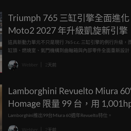
Triumph 765 三缸引擎全面進
Moto2 2027 年升級凱旋新引
力提升 6% 還更輕
這具新動力單元不只是現行 765 c.c. 三缸引擎的例行升級
缸頭、燃燒室、氣門機構到曲軸箱與內部零件全面重新設計
馬力預計提升約 6%，整體重量則減輕 2 kg。
Webber
2天前
Lamborghini Revuelto Miura 60
Homage 限量 99 台，用 1,001h
電 V12 向初代超跑致敬
Lamborghini推出99台Miura 60週年Revuelto特仕。
Webber
2天前