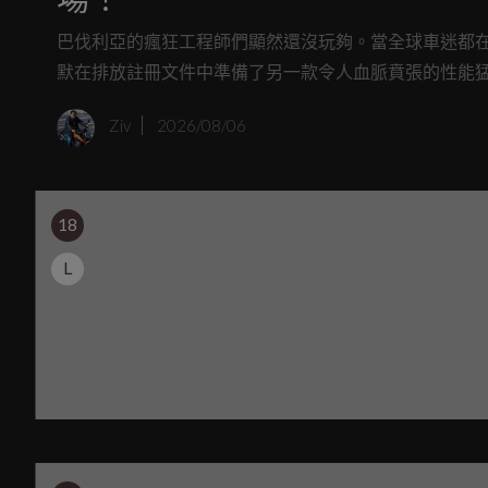
巴伐利亞的瘋狂工程師們顯然還沒玩夠。當全球車迷都在翹首盼望
默在排放註冊文件中準備了另一款令人血脈賁張的性能猛
預計在 2027 年推出的全新 M 1000 RS，絕對會是你
Ziv
2026/08/06
18
L