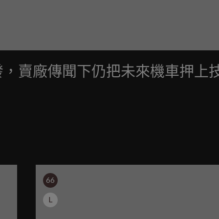
元強化研發，賣廠傳聞下仍把未來機車押上
66
L