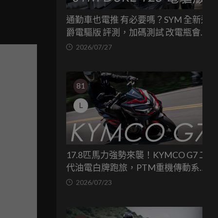
通勤車也電推 有必要嗎？SYM 全新迪
爵電驅版 評測，加碼測試 改電瓶會更
省油嗎？
2026/07/27
81
L
17.8匹馬力強勢來襲！KYMCO G7 二
代油電白牌跑旅，PTM重機傳動系統
與8公斤減重的操控饗宴
2026/07/23