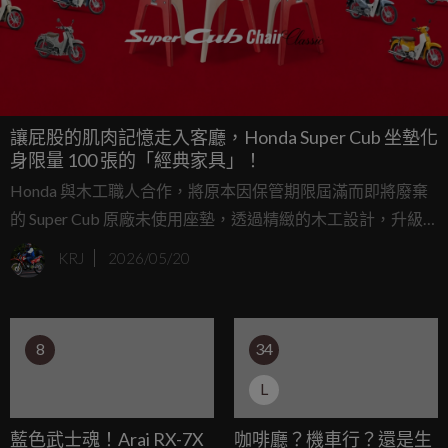
讓屁股的肌肉記憶走入客廳，Honda Super Cub 坐墊化
身限量 100 張的「經典家具」！
Honda 與木工職人合作，將原本因保管期限屆滿而即將廢棄
的 Super Cub 原廠未使用座墊，透過精緻的木工設計，升級
為限量 100 脚的「Super Cub Chair Classic」。這項專案不僅
KRJ
2026/05/20
是家具，更是一場摩托車文化的延伸與升華。
8
34
L
藍色武士魂！Arai RX-7X
咖啡廳？機車行？還是生