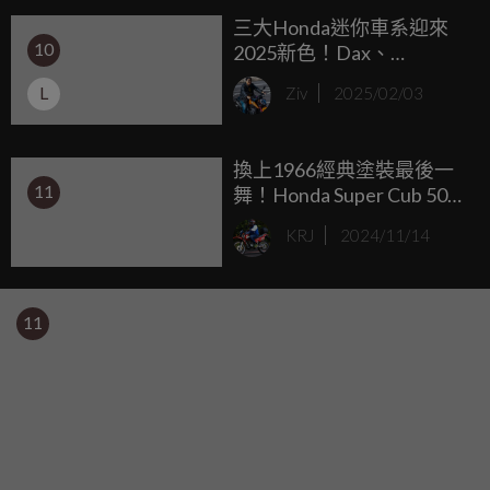
三大Honda迷你車系迎來
10
2025新色！Dax、
Monkey、Super Cub C125
L
Ziv
2025/02/03
全面進化，正式進軍
Euro5+時代
換上1966經典塗裝最後一
11
舞！Honda Super Cub 50
Final Edition 向永遠的本田
KRJ
2024/11/14
小狼告別。
11