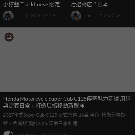
小椋藍 Trackhouse 限定
活選物店？日本
塗裝 2026 年 8 月榮耀降
HONDA「Cub HOUSE」
Ziv
2026/04/28
Ziv
2026/04/27
臨
首店開幕，小車騎士的靈
魂收容所！
12
Honda Motorcycle Super Cub C125傳奇魅力延續 用經
典定義日常，打造風格移動新選擇
2027年式Super Cub C125 正式售價:16萬 車色: 博斯普魯斯
藍、金屬銀 預計2026年第三季到港