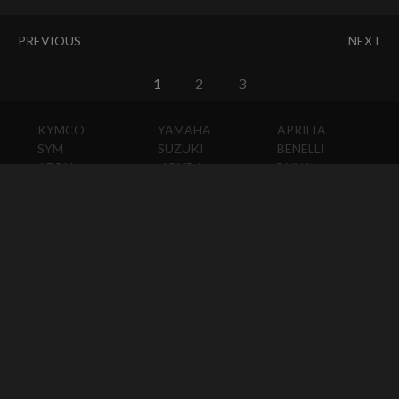
PREVIOUS
NEXT
1
2
3
KYMCO
YAMAHA
APRILIA
SYM
SUZUKI
BENELLI
AEON
HONDA
BMW
PGO
KAWASAKI
DUCATI
HARLEY-
DAVIDSON
HUSQVARNA
MOTO
GUZZI
MV
AGUSTA
TRIUMPH
KTM
VESPA