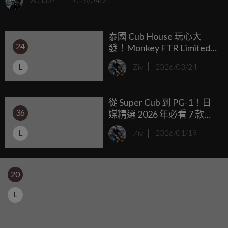
Webber
2026/04/22
泰國 Cub House 玩心大
24
發！Monkey FTR Limited
Edition 限量 125 台發表，
L
Ziv
2026/03/24
紅白藍傳奇塗裝向 80 年代
致敬
從 Super Cub 到 PG-1！日
36
媒精選 2026 年必看 7 款
「免離合器」125 玩樂車推
L
Ziv
2026/01/19
薦
20
L