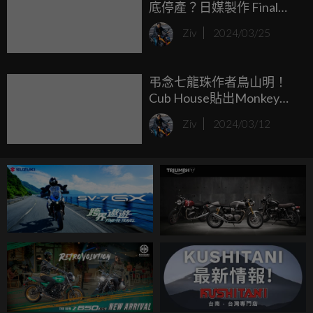
底停產？日媒製作 Final
Edition 預測圖！
Ziv
2024/03/25
弔念七龍珠作者鳥山明！
Cub House貼出Monkey
125 x Dragon Ball 特仕版，
Ziv
2024/03/12
經典聯名有望重新上市？