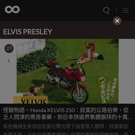
ELVIS PRESLEY
27
L
怪騎物語。Honda XELVIS 250：寂寞的公路伯樂，從
乏人問津的票房毒藥，到日本快遞界集體膜拜的十萬
公里不壞神話！
有些機械生來就註定要在聚光燈下接受眾人膜拜，就像那些
身價不菲、只能在無塵室裡細心呵護的複雜陀飛輪腕錶；但