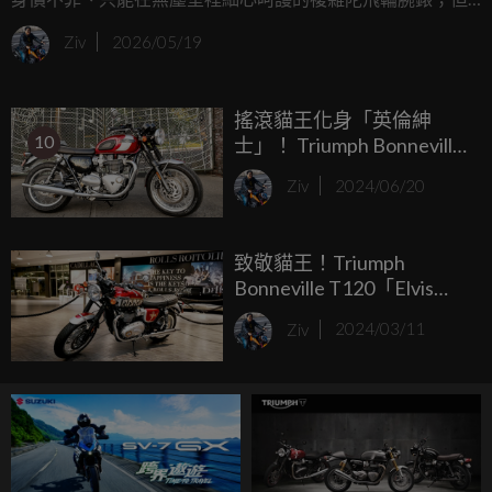
世界上總有一種更令人起敬的機械，它們長相樸實、身處泥
Ziv
2026/05/19
濘，卻能像卡西歐 G-Shock 一樣在最惡劣的環境下精準運
作，在二輪世界裡，多數人著迷於賽道上壓榨最後一匹馬力
搖滾貓王化身「英倫紳
的轉速機器，卻往往忽略了甘願褪去戰袍、默默在都市叢林
10
士」！ Triumph Bonneville
中撐起物流命脈的無名英雄。
T120 Elvis Presley 紀念版
Ziv
2024/06/20
限量925台發表
致敬貓王！Triumph
Bonneville T120「Elvis
Presley」特仕版 20,000 美
Ziv
2024/03/11
元拍賣中