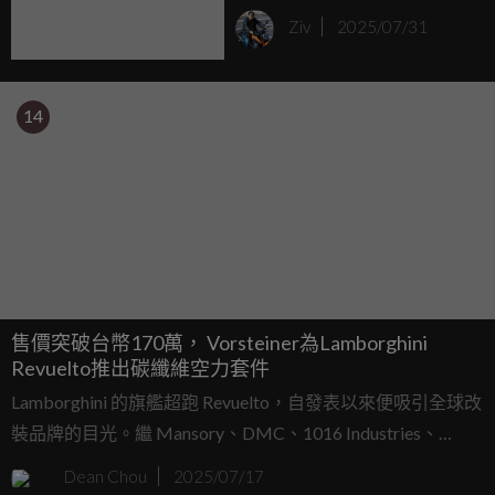
化性能猛獸，售價輕鬆突
Ziv
2025/07/31
破2,000萬
14
售價突破台幣170萬， Vorsteiner為Lamborghini
Revuelto推出碳纖維空力套件
Lamborghini 的旗艦超跑 Revuelto，自發表以來便吸引全球改
裝品牌的目光。繼 Mansory、DMC、1016 Industries、
Zacoe 與 Keyvany 等大廠之後，美國加州知名品牌 Vorsteiner
Dean Chou
2025/07/17
也正式推出自家的 Revuelto 專屬碳纖維空力套件，主打性能