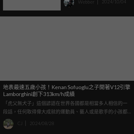
Webber
2024/10/04
地表最速五歲小孩！Kenan Sofuoglu之子開著V12引擎
Lamborghini創下313km/h成績
「虎父無犬子」這個諺語在世界各國都是相當多人相信的一
段話，任何取得偉大成就的運動員、藝人或是歌手的小孩都
會受到外界相當多注意。如果有在關注超級運動世界錦標賽
CJ
2024/08/28
(World Supersport champion)的粉絲們想必也對取得五次冠軍