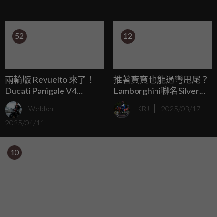
與視覺雙重升級。
52
12
兩輪版 Revuelto 來了！
推著寶寶也能過彎甩尾？
Ducati Panigale V4
Lamborghini聯名Silver
Lamborghini 正式登場，
Cross，打造史上最速嬰
Webber
KRJ
2025/03/17
義式熱血再次升溫！
兒推車！
2025/04/11
10