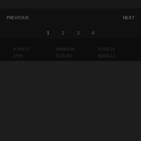
PREVIOUS
NEXT
1
2
3
4
KYMCO
YAMAHA
APRILIA
SYM
SUZUKI
BENELLI
AEON
HONDA
BMW
PGO
KAWASAKI
DUCATI
HARLEY-
DAVIDSON
HUSQVARNA
MOTO
GUZZI
MV
AGUSTA
TRIUMPH
KTM
VESPA