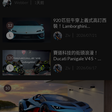
Webber
1天前
920 匹狂牛穿上義式高訂西
12
裝！Lamborghini
Temerario Ad Personam 特
L
Ziv
2026/07/21
仕雙虎將化身「行動設計
草圖」
賽道科技的街頭浪漫！
120
Ducati Panigale V4 S、
Streetfighter V4 S 發表，
L
Ziv
2026/06/17
限量 Tricolore、
Lamborghini 聯名版同場現
身
10