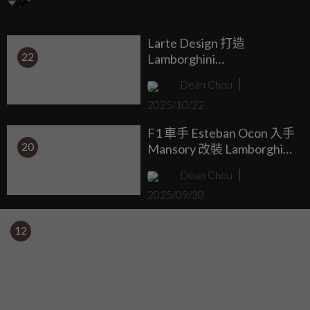
名為「電馭新境・蠻牛羣盛典」的品牌特展。這不僅是
Lamborghini 邁入電氣化時代的重要里程碑，更是品牌旗下三
Larte Design 打造
款新世代混合動力猛獸——Revuelto、Urus SE 與 Temerario 首
22
Lamborghini
度在台灣同台亮相的歷史性時刻。
Urus「Largenda」，比
Dean Chou
《玩命關頭》更張狂的碳
2025/10/22
纖巨獸
F1 車手 Esteban Ocon 入手
20
Mansory 改裝 Lamborghini
Revuelto
Dean Chou
2025/09/30
12