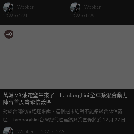
耗費三年完美復原1972
幻組合：Lotus F1 賽車與
Webber
Webber
Miura SV，超跑史上最美
Countach 同捆販售
2026/04/21
2026/01/29
車型重返榮耀！
40
萬轉 V8 油電蠻牛來了！Lamborghini 全車系混合動力
陣容首度齊聚信義區
對於台灣的超跑迷來說，這個週末絕對不能錯過台北信義
區！Lamborghini 台灣總代理嘉鎷興業宣佈將於 12 月 27 日至
29 日，在富邦美術館附屬商業棟（Fubon Art Pavilion）舉辦
Webber
2025/12/26