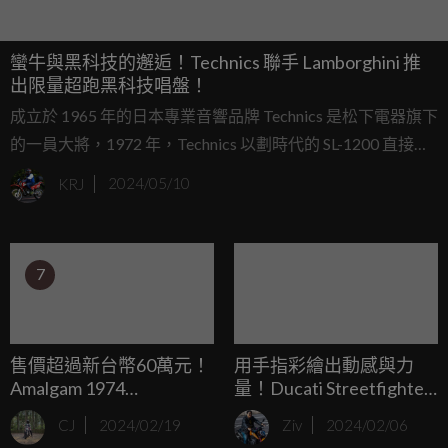
蠻牛與黑科技的邂逅！Technics 聯手 Lamborghini 推
出限量超跑黑科技唱盤！
成立於 1965 年的日本專業音響品牌 Technics 是松下電器旗下
的一員大將，1972 年，Technics 以劃時代的 SL-1200 直接驅
動唱盤，奠定了自己在 DJ 行業的霸主地位，至今無人能撼動
KRJ
2024/05/10
其地位。 既然要推出聯名款唱盤，Technics 尋遍全球，最後
選擇與頂級超跑品牌 Lamborghini 合作，可謂是強強聯手！
7
售價超過新台幣60萬元！
用手指彩繪出動感與力
Amalgam 1974
量！Ducati Streetfighter
Lamborghini LP400 1:8模
V4 Lamborghini Centauro
CJ
2024/02/19
Ziv
2024/02/06
型現正販售中
海外亮相