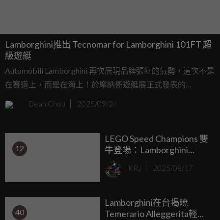
Lamborghini推出 Tecnomar for Lamborghini 101FT 超
級遊艇
Automobili Lamborghini 再次展現品牌張狂的氣勢，這次不是
在賽道上，而是在海上！於摩納哥遊艇展正式發表的
Tecnomar for Lamborghini 101FT，這艘長達 30 公尺的超級
Dean Chou
2025/09/24
遊艇，徹底把超跑精神延伸至藍色大海。
LEGO Speed Champions 雙
12
牛登場：Lamborghini
Revuelto 與 Huracán STO
KRJ
2025/08/17
售價約新台幣 1,600 元上
市！
Lamborghini在台揭曉
40
Temerario Alleggerita輕量