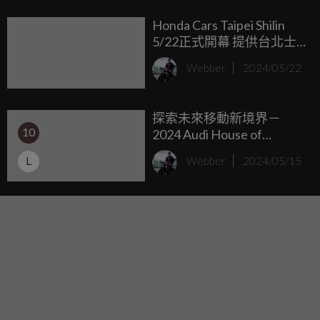
的Kenan Sofuoglu並不陌生，而這次要來看到的正是他的兒子
Honda Cars Taipei Shilin
Zayn Sofuoglu，因為他現在擁有著「地表最速五歲小孩」之
5/22正式開幕 提供台北士
稱！
林Honda優質商品及安心服
Webber
2024/05/22
務
探索未來移動新境界－
10
2024 Audi House of
Progress Taipei 品牌概念
L
Webber
2024/05/15
店。Audi Q4 e-tron | Q4
Sportback e-tron閃耀上市