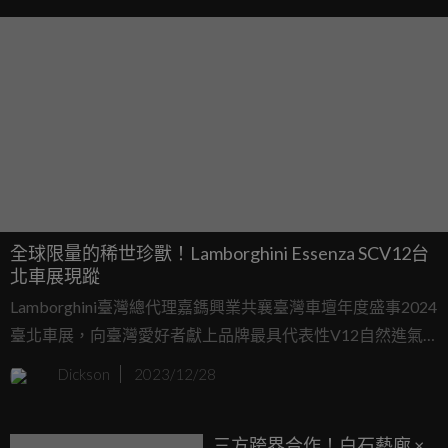
全球限量的稀世珍獸！Lamborghini Essenza SCV12台
北車展現蹤
Lamborghini臺灣總代理嘉鎷興業共襄臺灣車壇年度盛事2024
臺北車展，向臺灣愛好者獻上品牌最具代表性V12自然進氣
引擎的終極演繹—Essenza SCV12，以及品牌60周年紀念限定
Dickson
2023/12/28
版的Huracán Tecnica，在新年蒞臨之刻帶來蠻牛超凡新氣
象。
三方跨界合作！白石藝廊 ×