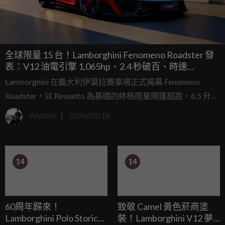
全球限量 15 台！Lamborghini Fenomeno Roadster 發
表：V12 油電引擎 1,065hp、2.4 秒破百、時速
340km/h
Lamborghini 在義大利伊莫拉賽車場正式揭幕 Fenomeno
Roadster，以 Revuelto 為基礎的終極限量開篷超跑，6.5 升
V12 自然進氣引擎搭配三具電機共輸出 1,065hp，全球限量僅
Webber
2026/05/18
15 台，0-100km/h 2.4 秒、0-200km/h 6.8 秒、最高時速
340km/h。
14
14
60周年歸來！
致敬 Camel 黃色菸商塗
Lamborghini Polo Storico
裝！Lamborghini V12 夢