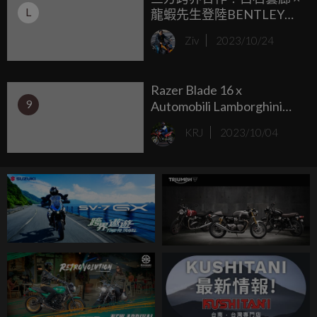
L
龍蝦先生登陸BENTLEY
TAIPEI 再次刻劃動靜之間
Ziv
2023/10/24
的美好邂逅
Razer Blade 16 x
9
Automobili Lamborghini
Edition：Lamborghini酷炫
KRJ
2023/10/04
外型設計、RTX4090顯
卡、十三代 i9 HX處理器、
4K螢幕的電競筆電！