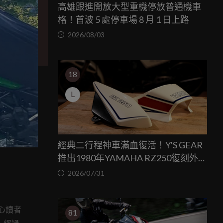
高雄跟進開放大型重機停放普通機車
格！首波 5 處停車場 8 月 1 日上路
2026/08/03
18
L
經典二行程神車滿血復活！Y'S GEAR
推出1980年YAMAHA RZ250復刻外裝
套件
2026/07/31
心讀者
81