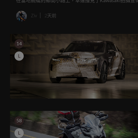
在當地蜿蜒的鄉間小路上，幸運撞見了Kawasaki拍
細比對與推敲，這極有可能就是傳聞中蓄勢待發的全新中量級運動旅
Ziv
2天前
14
L
58
L