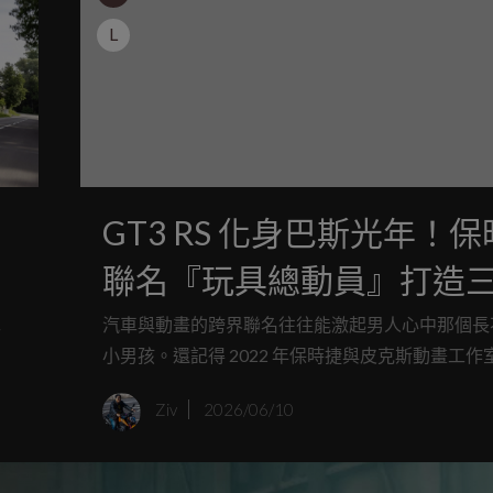
L
GT3 RS 化身巴斯光年！
聯名『玩具總動員』打造
專屬 911
車
汽車與動畫的跨界聯名往往能激起男人心中那個長
系
小男孩。還記得 2022 年保時捷與皮克斯動畫工作
造的那輛 911 Sally Special 嗎？那輛以「汽車總
Ziv
2026/06/10
角莎莉為靈感、全球唯一的合法上路版本，最終在
上創下了驚人的 360 萬美元（約合新台幣 1.1 億元
價。 現在，為了迎接即將上映的「玩具總動員 5」，這兩