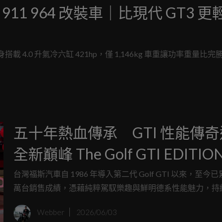
che 911 964 改裝車｜比現代 GT3 
車身搭載 4.0 升氣冷六缸 421hp，僅 1,146kg 車重讓功率重量比
五十年熱血傳承 GTI 性能傳
全新巔峰 The Golf GTI EDITION
強襲登台 引爆性能熱潮 建議
台灣福斯汽車自 1986 年導入第二代 Golf GTI 以來，至今
萬台銷售成績，憑藉純粹駕馭樂趣與鮮明德系性能魅力，持
為 194.8 萬元起
台灣性能車迷喜愛。適逢 GTI 問世 50 週年，台灣福斯汽車
Webber
2026/06/03
The Golf GTI EDITION 50 抵台上市，建議售價為 194.8 