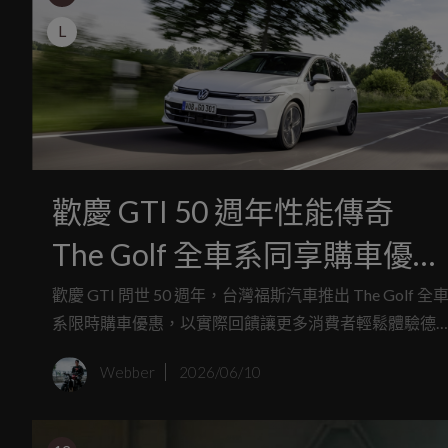
L
歡慶 GTI 50 週年性能傳奇
The Golf 全車系同享購車優惠
限時加碼降價回饋 The Golf
歡慶 GTI 問世 50 週年，台灣福斯汽車推出 The Golf 全
系限時購車優惠，以實際回饋讓更多消費者輕鬆體驗德
Style 歡慶價 114.8 萬元起
掀背車的經典魅力與先進科技。
Webber
2026/06/10