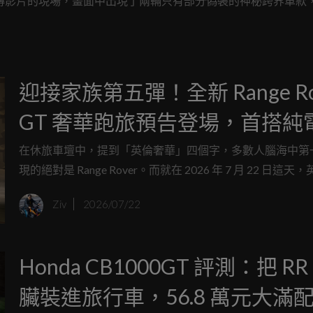
攝宣傳影片的現場，畫面中出現了兩輛只有部分偽裝的神秘跨界車款
行車「Kawasaki Versys 900」。
迎接家族第五彈！全新 Range Ro
GT 奢華跑旅預告登場，首搭純
EMA 平台重塑 GT 定義
在休旅車壇中，提到「英倫奢華」四個字，多數人腦海中第
現的絕對是 Range Rover。而就在 2026 年 7 月 22 日這天
Gaydon 總部正式向全球車迷發布了一項重磅消息：Range Rov
Ziv
2026/07/22
族即將迎來第五位全新成員「Range Rover GT」。
Honda CB1000GT 評測：把 RR
臟裝進旅行車，56.8 萬元大滿