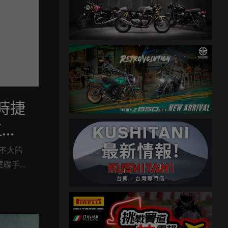
保時捷
三款
不大的
室聯手打
動員」女主
拍賣會
）天