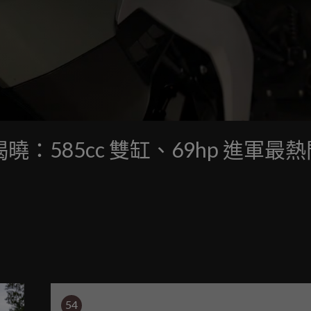
T 規格揭曉：585cc 雙缸、69hp 進軍最
54