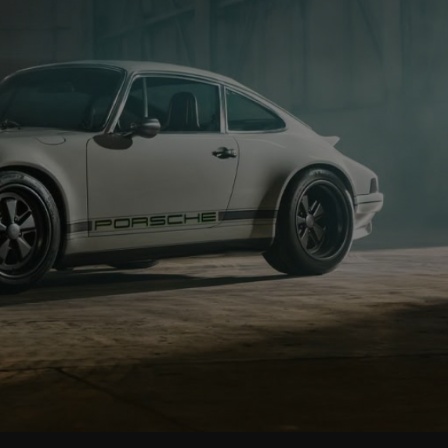
大巨頭再度攜手，直接把胡迪、翠絲和巴斯光年變
輛獨一無二的保時捷 911，而且成果絕對會讓車迷
同時陷入瘋狂。