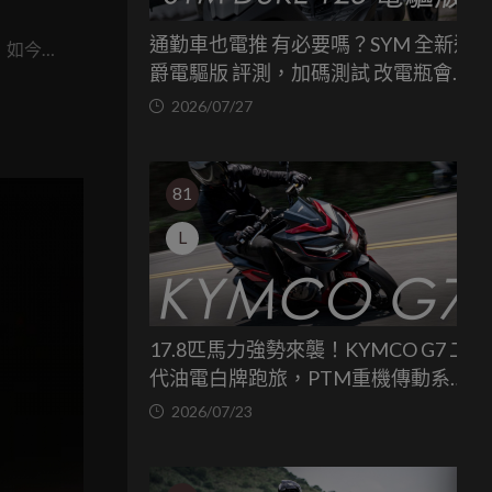
通勤車也電推 有必要嗎？SYM 全新迪
ts，如今再
爵電驅版 評測，加碼測試 改電瓶會更
目前的台
省油嗎？
2026/07/27
擎滿足
81
L
17.8匹馬力強勢來襲！KYMCO G7 二
代油電白牌跑旅，PTM重機傳動系統
與8公斤減重的操控饗宴
2026/07/23