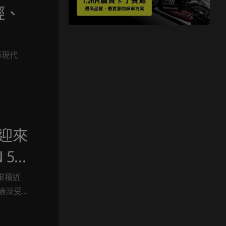
更輕、
完勝現代
奇迎來
 50
售價
已累積近
續深受
正式宣布
萬元起，並