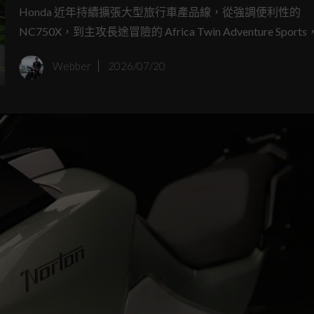
戰高階能跑旅市場
Honda 近年持續擴張大型旅行車產品線，從強調便利性的
NC750X，到主攻長途冒險的 Africa Twin Adventure Spor
以全新 CB1000GT 補上高性能公路跑旅級距。這款車也在
Webber
2026/07/20
灣產品線上暫時取代雙缸旅行車 NT1100，改用四缸高轉引
你對舒適旅行與聲浪的渴望。