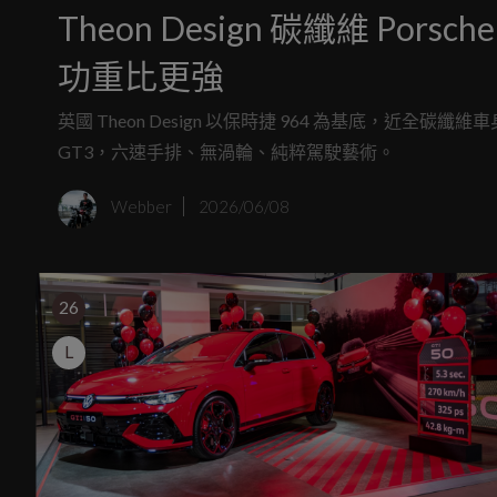
Theon Design 碳纖維 Pors
功重比更強
英國 Theon Design 以保時捷 964 為基底，近全碳纖維
GT3，六速手排、無渦輪、純粹駕駛藝術。
Webber
2026/06/08
26
L