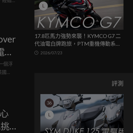
，經過仔
L
17.8匹馬力強勢來襲！KYMCO G7 二
ver
代油電白牌跑旅，PTM重機傳動系統
電
與8公斤減重的操控饗宴
2026/07/23
一個浮
，英國
er 家
評測
36
 心
L
配挑