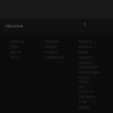
1
PREVIOUS
KYMCO
YAMAHA
APRILIA
SYM
SUZUKI
BENELLI
AEON
HONDA
BMW
PGO
KAWASAKI
DUCATI
HARLEY-
DAVIDSON
HUSQVARNA
MOTO
GUZZI
MV
AGUSTA
TRIUMPH
KTM
VESPA