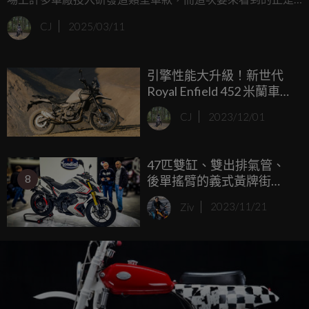
由義大利老牌車廠FB Mondial帶來的全新ADV車型MUD
CJ
2025/03/11
452，不僅是市場上相當火熱的ADV車型，還是品牌旗下排
氣量最大的ADV車款！
引擎性能大升級！新世代
Royal Enfield 452 米蘭車展
正式發表
CJ
2023/12/01
47匹雙缸、雙出排氣管、
8
後單搖臂的義式黃牌街
霸！2024 F.B Mondial
Ziv
2023/11/21
Piega 452 米蘭登場