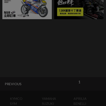
1
PREVIOUS
KYMCO
YAMAHA
APRILIA
SYM
SUZUKI
BENELLI