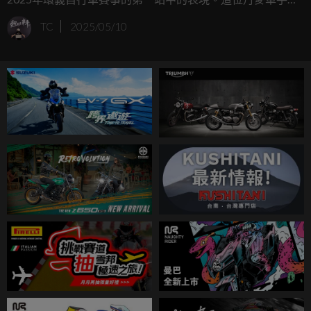
得了阿爾巴尼亞首場比賽，並首度穿上代表賽事領騎的粉紅
TC
2025/05/10
衫榮耀。