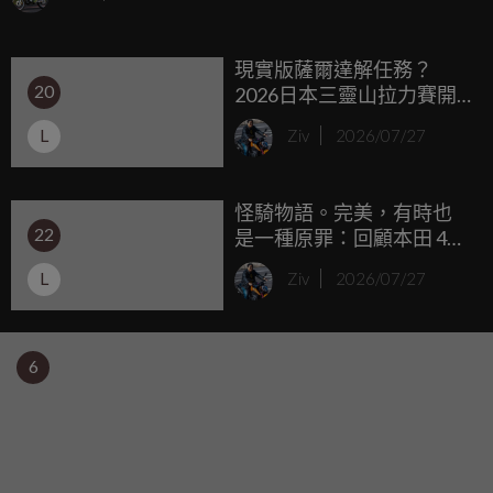
公斤。售價約 US$4,999–7,499（NT$160,000–240,000），
定位在高端家庭貨運電輔車市場。
現實版薩爾達解任務？
20
2026日本三靈山拉力賽開
放報名，單人不到七千日
L
Ziv
2026/07/27
幣挑戰硬核500公里長征
怪騎物語。完美，有時也
22
是一種原罪：回顧本田 400
仿賽的終極進化型 Honda
L
Ziv
2026/07/27
RVF NC35！
6