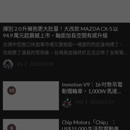
揮別 2.0 升擁抱更大肚量！大改款 MAZDA CX-5 以
94.9 萬元起震撼上市，軸距加長空間有感升級
台灣中型進口休旅車市場又要掀起一場激烈的近身肉搏了，
在經歷了漫長的等待後，台灣馬自達終於正式公佈了全新第
三代 MAZDA CX-5 的預售資訊。這次大改款可不僅僅是換了
Ziv
2026/07/28
套新衣服那麼簡單，從骨子裡的底盤軸距、動力單元，到車
室內的科技配備，都進行了堪稱「換血」級別的全面進化。
Inmotion V9：16 吋懸吊電
10
動獨輪車，1,000W 馬達、
45km/h 極速，售價約
KRJ
2026/07/27
NT$48,000
Chip Motors「Chip」：
8
US$15,000 生活型電動車，