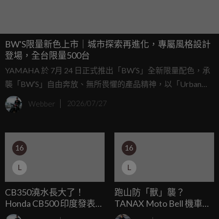
BW'S限量新色上市｜城市探索再進化，專屬風格設計
登場，全台限量500台
YAMAHA 於 7月 24 日正式推出「BW′S」全新限量配色，承
襲「BW′S」自由奔放、無所畏懼的產品精神，以「Urban
Explore 城市探索」為設計核心，透過專屬外觀與細膩工藝，
Webber
2026/07/27
打造兼具個性、機能與質感的全新車款，陪伴騎士自在探索
城市每一個角落。本次新色全台限量500台，將獨特風格與珍
稀價值完美結合，獻給每一位勇於開拓、樂於探索的騎士。
16
16
L
L
CB350澆水長大了！
跑山防「獸」襲？
Honda CB500 印度發表，
TANAX Moto Bell 機車專
501c.c. 氣冷引擎、 28.1
用驅熊鈴，售價 2,530 日