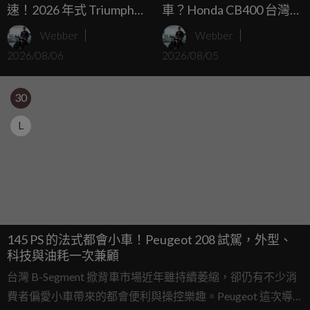
速！2026 年式 Triumph
車？Honda CB400 台灣送
Trident 660/Tiger Sport
測 日規 58 PS 恐遭動力限
Webber
Webber
660 兩車均一價 39.9 萬台
制
2026/08/06
2026/08/05
灣發表
30
L
145 PS 的法式都會小車！Peugeot 208 試駕，外型、
科技與油耗一次兼顧
台灣 B-Segment 掀背車市場近年雖持續萎縮，卻仍有不少消
費者偏愛小車帶來的都會便利與操控樂趣。Peugeot 這次導