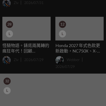
Ziv
2026/07/31
料的窘境，不過別擔心，專屬YAMAHA的改裝升級品牌Y'S
GEAR聽到了老車主們的心聲，正式宣佈讓1980年式RZ250
的原廠外觀套件於令和時代重新甦醒。
28
12
L
L
怪騎物語。錶底兩萬轉的
Honda 2027 年式色款更
瘋狂年代！回顧
新啟動，NC750X、X-
YAMAHA FZR250R 的
ADV、Forza 750 率先登
Ziv
2026/07/29
Webber
250c.c. 四缸仿賽進化史
場
2026/07/29
32
L