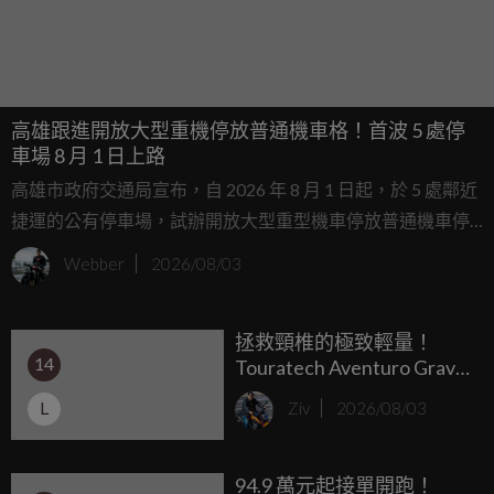
高雄跟進開放大型重機停放普通機車格！首波 5 處停
車場 8 月 1 日上路
高雄市政府交通局宣布，自 2026 年 8 月 1 日起，於 5 處鄰近
捷運的公有停車場，試辦開放大型重型機車停放普通機車停
車格
Webber
2026/08/03
拯救頸椎的極致輕量！
14
Touratech Aventuro Gravel
Carbon 頂級探險帽登場，
L
Ziv
2026/08/03
1500克羽量級身段售價
749 歐元
94.9 萬元起接單開跑！