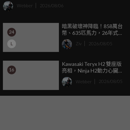
入全新 208 Hybrid，以 94.8 萬元（含貨物稅減徵優惠）售價
Webber
2026/08/06
切入進口小型掀背市場，除了保留法系車鮮明的設計感，也
首度加入 P2 Hybrid 油電系統搭配 145 匹馬力，在性能、油
暗黑破壞神降臨！858萬台
耗與日常使用之間尋求平衡。
24
幣、635匹馬力，26年式
Defender OCTA Black 全台
L
Ziv
2026/08/05
限量5台剽悍登台
Kawasaki Teryx H2 雙座版
16
亮相，Ninja H2動力心臟，
250匹暴力 UTV
Webber
2026/08/05