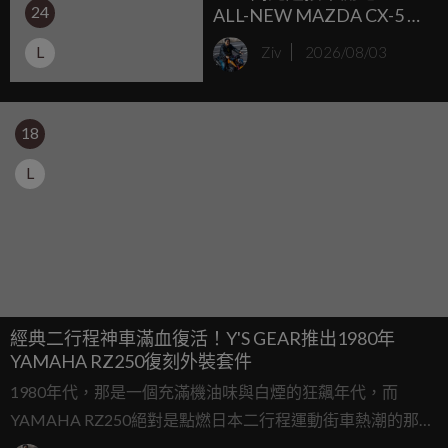
24
ALL-NEW MAZDA CX-5 限
時升級 5 年保固，8 月全車
L
Ziv
2026/08/03
系專屬購車方案登場。
18
L
經典二行程神車滿血復活！Y'S GEAR推出1980年
YAMAHA RZ250復刻外裝套件
1980年代，那是一個充滿機油味與白煙的狂飆年代，而
YAMAHA RZ250絕對是點燃日本二行程運動街車熱潮的那根
重要火柴，時隔四十多年，當年的神車如今大多面臨零件斷