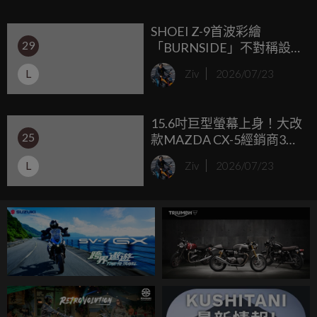
訂製西裝上，掛著一個夜市買來的超大霹靂腰包一樣突兀，
SHOEI Z-9首波彩繪
為了解決這個視覺痛點，日本知名改裝品牌 Daytona 近期推
29
「BURNSIDE」不對稱設
出了一款名為「CUBE」的電單車用多功能數位儀表，它將所
計搶眼亮相！通風量暴增
有騎乘必備資訊壓縮在一個迷你的方形小盒子裡，在功能性
L
Ziv
2026/07/23
1.9倍、售價85,800日圓預
與極簡設計之間取得了完美的平衡。
計10月開賣
15.6吋巨型螢幕上身！大改
25
款MAZDA CX-5經銷商3車
型規格流出
L
Ziv
2026/07/23