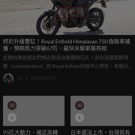
終於升級雙缸！Royal Enfield Himalayan 750 偽裝車捕
獲，預期馬力突破67匹，最快米蘭車展亮相
近期的車迷朋友們想必對這台車期待已久！就在英國萊斯特
郡（Leicestershire）的 Royal Enfield 科技中心附近，有眼尖
的海外攝影師捕捉到了幾乎已經是量產最終版本的
Ziv
2026/08/06
Himalayan 750 測試車。這款從先前的偽裝車與原型車階段就
不斷牽動車迷神經的全新多功能冒險車，如今終於以極具成
熟度的姿態現身。連 Royal Enfield 執行長 B. Govindarajan 都
32
32
在近期的訪談中親口證實了這台 750cc 雙缸新車的存在，並
預告準備在今年底的義大利米蘭 EICMA 車展上大放異彩！
L
L
95匹大動力、補足高轉
日本還沒上市，台灣就有