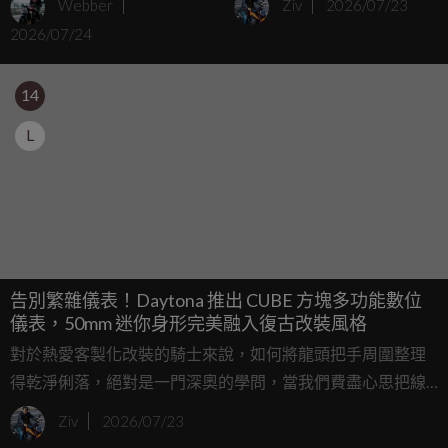
Webber
Ziv
2026/07/23
PS，能重現當年14.8萬之
圓免接線秒安裝！
2026/07/24
亂？
14
L
告別繁雜儀表！Daytona 推出 CUBE 方塊多功能數位
儀表，50mm 迷你身形完美融入復古改裝風格
對於熱愛客製化改裝的騎士來說，如何將龍頭把手周圍整理
得乾淨俐落，絕對是一門深奧的學問，當我們費盡心思把線
路隱藏、換上復古把手後，若是正中央還掛著兩顆碩大如平
Ziv
2026/07/23
底鍋的原廠雙環表，那畫面簡直就像是在一襲筆挺的義大利