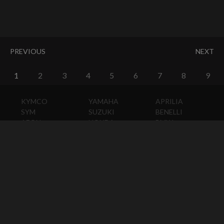
PREVIOUS
NEXT
1
2
3
4
5
6
7
8
9
KYMCO
YAMAHA
APRILIA
SYM
SUZUKI
BENELLI
AEON
HONDA
BMW
PGO
KAWASAKI
DUCATI
HARLEY-
DAVIDSON
HUSQVARNA
MOTO
GUZZI
MV
AGUSTA
TRIUMPH
KTM