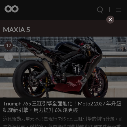
MAXIA 5
12
L
Triumph 765 三缸引擎全面進化！Moto2 2027 年升級
凱旋新引擎，馬力提升 6% 還更輕
這具新動力單元不只是現行 765 c.c. 三缸引擎的例行升級，而
是從汽缸頭、燃燒室、氣門機構到曲軸箱與內部零件全面重