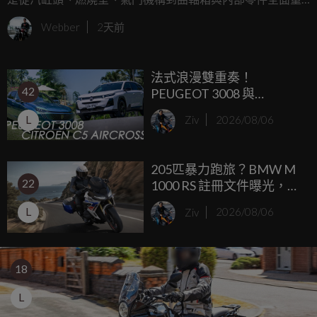
新設計，最大馬力預計提升約 6%，整體重量則減輕 2 kg。
Webber
2天前
法式浪漫雙重奏！
42
PEUGEOT 3008 與
CITROËN C5 AIRCROSS
L
Ziv
2026/08/06
新世代油電休旅體驗
205匹暴力跑旅？BMW M
22
1000 RS 註冊文件曝光，預
計 2027 年登場！
L
Ziv
2026/08/06
18
L