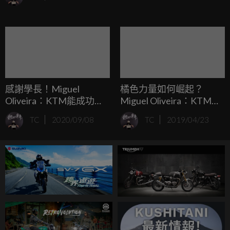
Oliviera，老實說，這場比賽的Pole to Win完全是寫給他的劇
本。
感謝學長！Miguel
橘色力量如何崛起？
Oliveira：KTM能成功，
Miguel Oliveira：KTM要
是因為Dani Pedrosa的努
用Marquez的方式騎！
TC
2020/09/08
TC
2019/04/23
力得到回報！