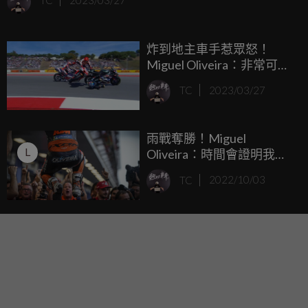
TC
2023/03/27
炸到地主車手惹眾怒！
Miguel Oliveira：非常可惜
也非常難過，Marc
TC
2023/03/27
Marquez太晚剎車了！
雨戰奪勝！Miguel
L
Oliveira：時間會證明我離
開KTM是不是錯的，未來
TC
2022/10/03
對Miller會很艱難。