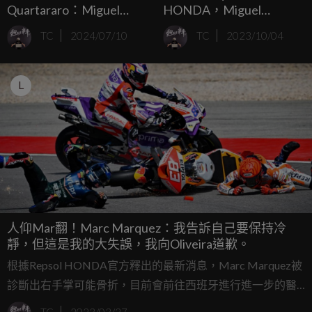
Quartararo：Miguel
HONDA，Miguel
Oliveira會成為Pramac
Oliveira會是頂替人選？
TC
2024/07/10
TC
2023/10/04
YAMAHA最好的選擇！
L
人仰Mar翻！Marc Marquez：我告訴自己要保持冷
靜，但這是我的大失誤，我向Oliveira道歉。
根據Repsol HONDA官方釋出的最新消息，Marc Marquez被
診斷出右手掌可能骨折，目前會前往西班牙進行進一步的醫
療評估。