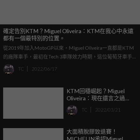
確定告別KTM？Miguel Oliveira：KTM在我心中永遠
都有一個最特別的位置。
從2019年加入MotoGP以來，Miguel Oliveira一直都是KTM
的廠隊車手，最初在Tech 3車隊效力時期，這位葡萄牙車手
也為這支KTM的新生力軍創造了歷史，在Red Bull Ring與
TC
2022/06/17
Portimao分站中獲勝。而後，晉升至Red Bull KTM廠隊也贏
了兩場比賽。
KTM回穩崛起？Miguel
Oliveira：現在還言之過
早，但希望我們能更頻繁
TC
2022/03/21
的站上頒獎台！
大面積脫膠致退賽！
MICHELIN承認Miguel