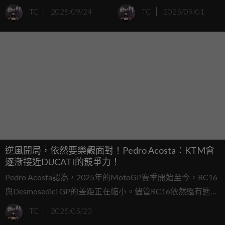
們身上，我看到了我做不
Acosta：不能贏，就都沒
TC
2025/09/24
TC
2025/09/01
到的事情... ...
意義！
逆風開局，依然要樂觀面對！Pedro Acosta：KTM會
逐漸接近DUCATI的競爭力！
Pedro Acosta認為，2025年的MotoGP賽季開始至今，RC16
與Desmosedici GP的差距正在縮小。儘管RC16依然還有進步
空間，但他認為，在不同的比賽條件下，差距並非遙不可
TC
2025/05/23
及。