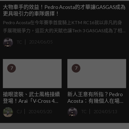
大物車手的效益！Pedro Acosta的才華讓GASGAS成為
更具吸引力的車隊選擇！
Pedro Acosta在今年賽季首度騎上KTM RC16就以非凡的身
手展現競爭力，這巨大的天賦也讓Tech 3 GASGAS成為了相
當具有吸引力的車隊。
TC
2024/06/05
7
7
搶眼塗裝、武士風格接續
新人王意有所指？Pedro
登場！Arai「V-Cross 4
Acosta：有幾個人在場上
Battle」、「RX-7X
做奇怪的事情... ...
CJ
2024/05/20
TC
2024/05/13
PEDROSASHOGUN」即
將上市