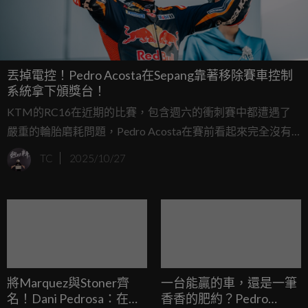
丟掉電控！Pedro Acosta在Sepang靠著移除賽車控制
系統拿下頒獎台！
KTM的RC16在近期的比賽，包含週六的衝刺賽中都遭遇了
嚴重的輪胎磨耗問題，Pedro Acosta在賽前看起來完全沒有
機會在正賽中使用軟胎堅持太久。
TC
2025/10/27
將Marquez與Stoner齊
一台能贏的車，還是一筆
名！Dani Pedrosa：在他
香香的肥約？Pedro