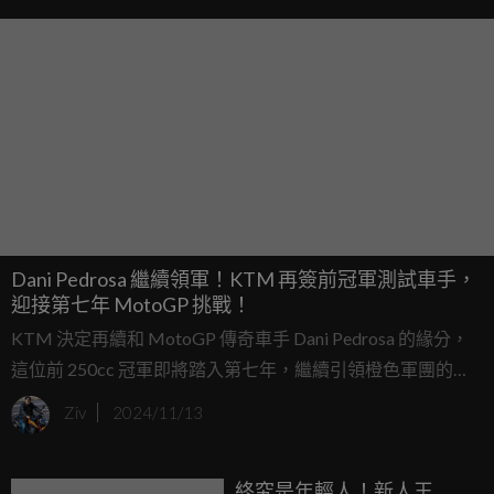
Dani Pedrosa 繼續領軍！KTM 再簽前冠軍測試車手，
迎接第七年 MotoGP 挑戰！
KTM 決定再續和 MotoGP 傳奇車手 Dani Pedrosa 的緣分，
這位前 250cc 冠軍即將踏入第七年，繼續引領橙色軍團的測
試團隊。在賽道上，KTM 的崛起之路少不了 Pedrosa 穩健的
Ziv
2024/11/13
技術支持和精湛的操控能力。儘管近年來 Ducati 稱霸，但
KTM 在激烈競爭中脫穎而出，逐步逼近前列，這顆橙色巨星
終究是年輕人！新人王
的光芒令人矚目。