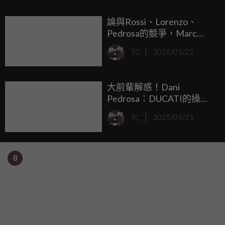
論與Rossi、Lorenzo、
Pedrosa的競爭，Marc
Marquez：要跟上他們，就
TC
2025/05/22
必須用完美的方式騎車！
大前輩解惑！Dani
Pedrosa：DUCATI的操作
讓Francesco Bagnaia感到
TC
2025/05/21
困惑！
8