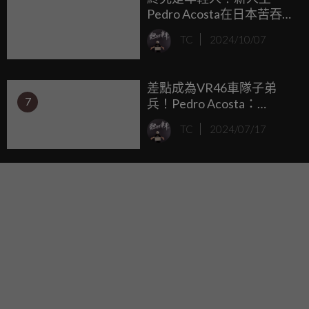
Pedro Acosta在日本苦吞兩
場DNF！
TC
2024/10/07
差點成為VR46車隊子弟
7
兵！Pedro Acosta：
Valentino Rossi對於年輕車
TC
2024/07/17
手的支援令人難以置信！