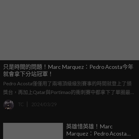
只是時間的問題！Marc Marquez：Pedro Acosta今年
就會拿下分站冠軍！
Pedro Acosta僅僅用了兩場頂級級別賽事的時間就登上了頒
獎台，再加上Qatar與Portimao的衝刺賽中都拿下了單圈最
速，這位級別菜鳥要在本賽季拿下分站冠軍已經昇華到了是
TC
2024/03/29
「時間問題」而非「能力問題」。
英雄惜英雄！Marc
Marquez：Pedro Acosta的