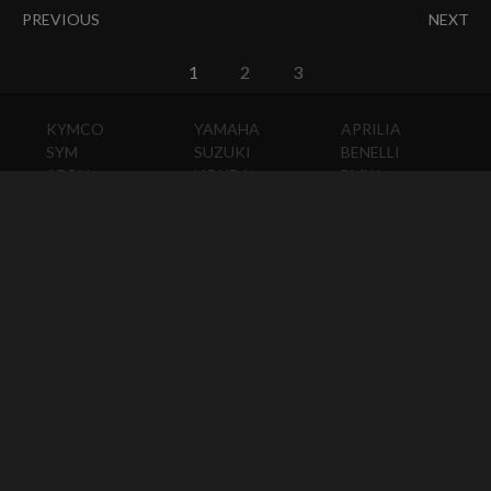
PREVIOUS
NEXT
1
2
3
KYMCO
YAMAHA
APRILIA
SYM
SUZUKI
BENELLI
AEON
HONDA
BMW
PGO
KAWASAKI
DUCATI
HARLEY-
DAVIDSON
HUSQVARNA
MOTO
GUZZI
MV
AGUSTA
TRIUMPH
KTM
VESPA
ABOUT