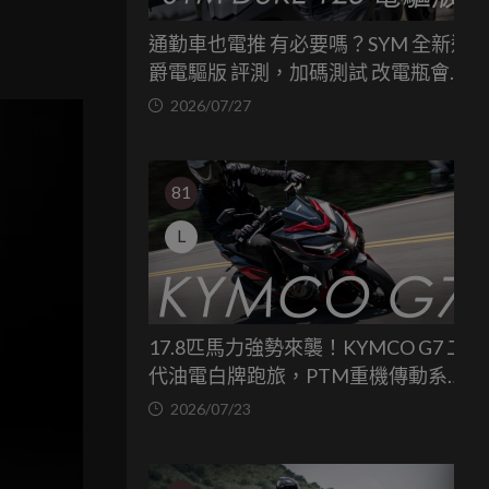
的
per
通勤車也電推 有必要嗎？SYM 全新迪
爵電驅版 評測，加碼測試 改電瓶會更
省油嗎？
2026/07/27
81
L
17.8匹馬力強勢來襲！KYMCO G7 二
代油電白牌跑旅，PTM重機傳動系統
與8公斤減重的操控饗宴
2026/07/23