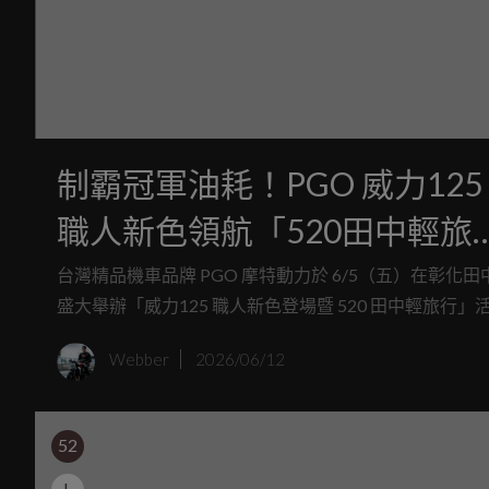
制霸冠軍油耗！PGO 威力125
職人新色領航「520田中輕旅
行」 最低入手價 $60,900 元
台灣精品機車品牌 PGO 摩特動力於 6/5（五）在彰化田
盛大舉辦「威力125 職人新色登場暨 520 田中輕旅行」
起
動。
Webber
2026/06/12
52
L