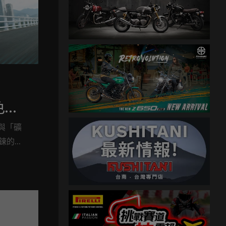
！
色登
配
」與「礦
鍊的車
揉合。對於
疑是替