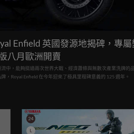
l Enfield 英國發源地揭碑，專
年紀念版八月歐洲開賣
洪流中，能夠挺過兩次世界大戰、經濟蕭條與無數次產業洗牌的
al Enfield 在今年迎來了極具里程碑意義的 125 週年。
24
L