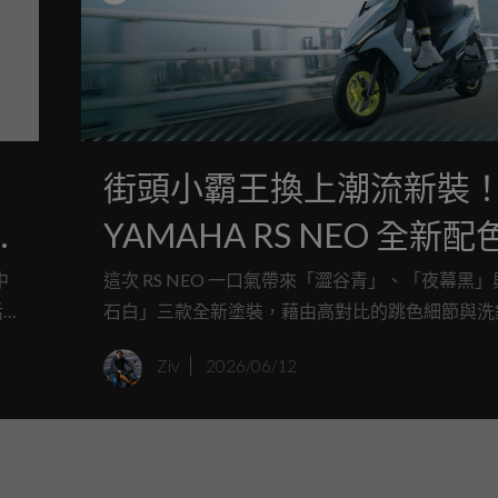
街頭小霸王換上潮流新裝
YAMAHA RS NEO 全新配
場，93公斤羽量級車身搭
中
這次 RS NEO 一口氣帶來「澀谷青」、「夜幕黑
活
石白」三款全新塗裝，藉由高對比的跳色細節與洗
125cc引擎
身線條，將 R 系列的動感 DNA 與街頭潮流完美
Ziv
2026/06/12
追求靈活操控與個性化外觀的年輕騎士而言，這無
日常通勤注入了一劑充滿活力的強心針。