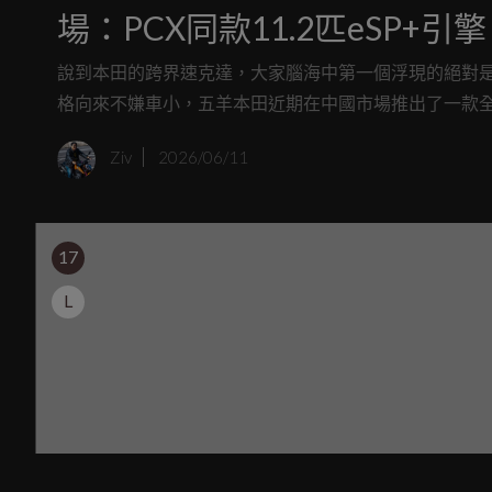
場：PCX同款11.2匹eSP+
說到本田的跨界速克達，大家腦海中第一個浮現的絕對是國
格向來不嫌車小，五羊本田近期在中國市場推出了一款全新12
Ziv
2026/06/11
17
L