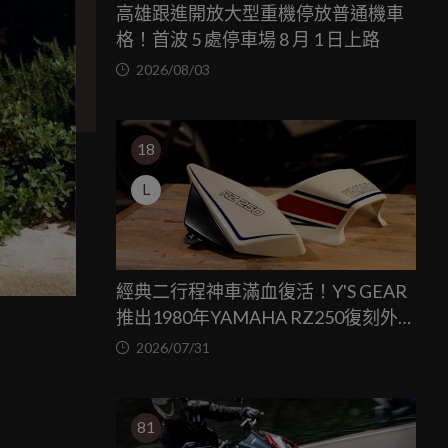
高雄跟進開放大型重機停放普通機車
格！首波 5 處停車場 8 月 1 日上路
2026/08/03
18
L
經典二行程神車滿血復活！Y'S GEAR
推出1980年YAMAHA RZ250復刻外裝
套件
2026/07/31
81