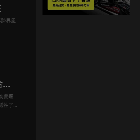
來
弄跨界風
合器
動變速
犧牲了
典的獵裝
準配備
緩衝濾
隔靴搔