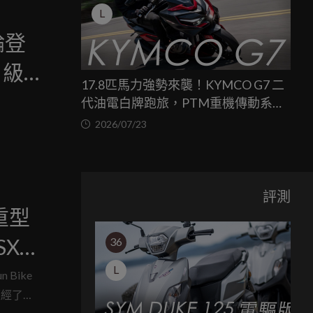
L
輪登
 級
17.8匹馬力強勢來襲！KYMCO G7 二
代油電白牌跑旅，PTM重機傳動系統
與8公斤減重的操控饗宴
2026/07/23
評測
重型
SX
36
L
車直擊
Bike
歷經了多