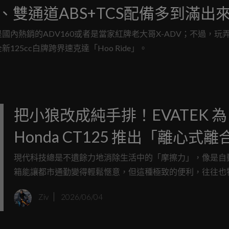
引擎、雙通道ABS+TCS配備多到滿出
內熱銷的ADV160或者是當家紅牌老大哥X-ADV；不過，玩
5cc白牌跨界速克達「Hoo Ride」。
把小狼改成純手排！EVATEK 為
Honda CT125 推出「離心式離
移除套件」
現代科技總是不遺餘力地消除生活中的「摩擦力」，像是自
箱能讓都市通勤變得輕鬆愜意，但這種極致的便利，往往也
騎士與引擎之間最原始的對話，Honda CT125 這台致敬經
Ziv
2026/06/04
名駒，雖然擁有令人愛不釋手的造型與越野潛力，但那具標
的離心離合器，總像是在騎士與後輪之間安裝了一道厚重的
鏡，讓每一段油門的起落、每一個彎角的進出，都顯得有些