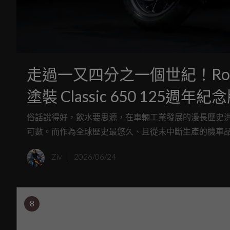
走過一又四分之一個世紀！Roya
塗裝 Classic 650 125週
俗話說得好，飲水要思源，在車輛工業發展的漫長歷史
可數。而作為全球歷史最悠久、且從未中斷生產的機車品牌，Roy
Ziv
2026/06/24
8