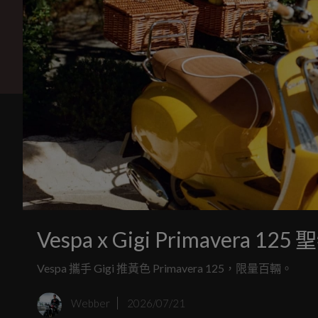
Vespa x Gigi Primavera
Vespa 攜手 Gigi 推黃色 Primavera 125，限量百輛。
Webber
2026/07/21