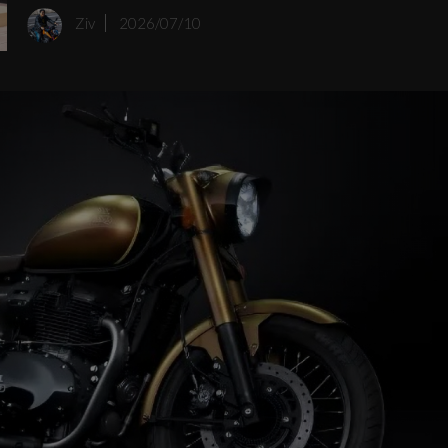
年的市場空窗期後，終於在展區一口氣帶來了三款備受矚目
Ziv
2026/07/10
125c.c. 玩樂小車，分別是Monkey 125、MSX GROM 以及 Su
Cub C125。