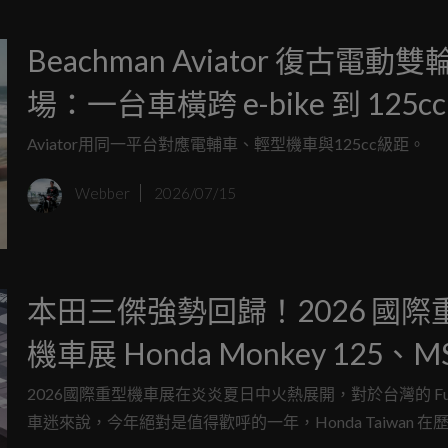
Beachman Aviator 復古電動雙
場：一台車橫跨 e-bike 到 125cc
距
Aviator用同一平台對應電輔車、輕型機車與125cc級距。
Webber
2026/07/15
本田三傑強勢回歸！2026 國際
機車展 Honda Monkey 125、M
GROM、Super Cub C125 實
2026國際重型機車展在炎炎夏日中火熱展開，對於台灣的 Fun 
車迷來說，今年絕對是值得歡呼的一年，Honda Taiwan 在