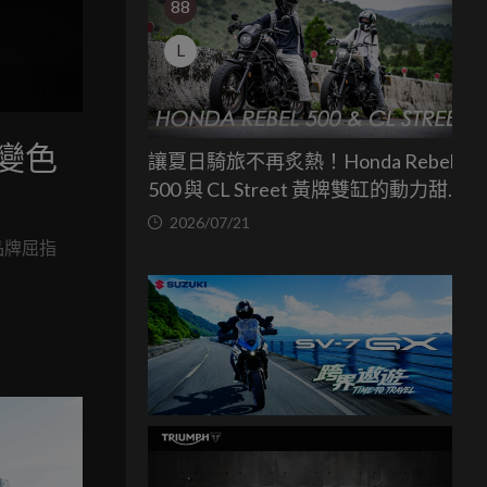
88
L
屬變色
讓夏日騎旅不再炙熱！Honda Rebel
500 與 CL Street 黃牌雙缸的動力甜蜜
點
2026/07/21
品牌屈指