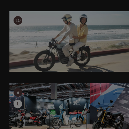
10
8
L