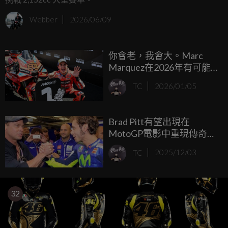
Webber
2026/06/09
你會老，我會大。Marc
Marquez在2026年有可能
打破Valentino Rossi的更多
TC
2026/01/05
紀錄... ...
Brad Pitt有望出現在
MotoGP電影中重現傳奇車
手身影？Valentino Rossi：
TC
2025/12/03
他很適合！
32