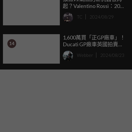
起？Valentino Rossi：2025
年全力支援Francesco
TC
2024/08/29
Bagnaia！
1,600萬買「正GP廠車」！
14
Ducati GP廠車英國拍賣，
Capirossi、Stoner賽車車主
Webber
2024/08/23
換你當