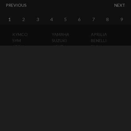
PREVIOUS
NEXT
1
2
3
4
5
6
7
8
9
KYMCO
YAMAHA
APRILIA
SYM
SUZUKI
BENELLI
AEON
HONDA
BMW
PGO
KAWASAKI
DUCATI
HARLEY-
DAVIDSON
HUSQVARNA
MOTO
GUZZI
MV
AGUSTA
TRIUMPH
KTM
VESPA
ABOUT