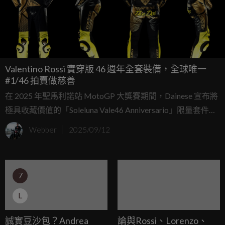
Valentino Rossi 實穿版 46 週年全套裝備，全球唯一
#1/46 拍賣做慈善
在 2025 年聖馬利諾站 MotoGP 大獎賽期間，Dainese 宣布將
極具收藏價值的「Soleluna Vale46 Anniversario」限量套件編
號 #1/46 捐贈給 UNICEF，作為慈善拍賣的核心物件。這筆
Webber
2025/09/12
拍賣所得將投入 UNICEF 的「兒童道路安全計畫」，幫助全
球更多孩子能在更安全的環境中生活與上學。
7
L
誠實豆沙包？Andrea
論與Rossi、Lorenzo、