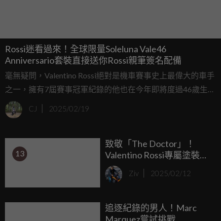
Rossi迷看過來！全球限量Soleluna Vale46
Anniversario套裝直接送你Rossi親筆簽名配備
毫無疑問，Valentino Rossi絕對是機車賽事史上最偉大的車手
之一，擁有7屆賽事冠軍紀錄的他也在今年即將度過46歲生
日，相信不用多說大家也知道這就是他使用多年的背號。在
CJ
2025/02/19
他職業生涯中，Dainese和AGV這兩間廠商一直和Rossi有著
不錯的合作關係，而這兩間車廠最近也推出了各自的產品來
致敬「The Doctor」！
慶祝他的生日！
13
Valentino Rossi專屬塗裝
Yamaha R1登場，售價台幣
Ziv
2025/02/12
141萬元
追逐紀錄的男人！Marc
Marquez嘗試挑戰