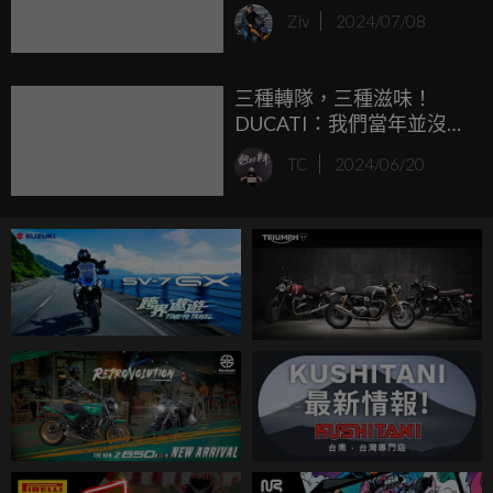
即將迎來第二個孩子
Ziv
2024/07/08
三種轉隊，三種滋味！
DUCATI：我們當年並沒有
為Valentino Rossi的到來做
TC
2024/06/20
好準備... ...