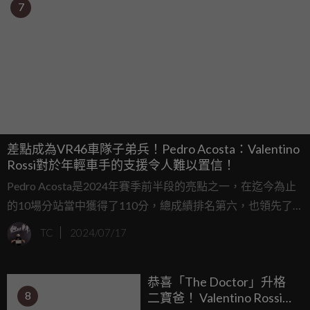
7
差點成為VR46車隊子弟兵！Pedro Acosta：Valentino
Rossi對於年輕車手的支援令人難以置信！
Pedro Acosta是2024年賽季前半段的亮點之一，在迄今為止
的10場分站當中獲得了110分，總成績排名第六，也領先了
許多大前輩與大學長。儘管這些成績對於Acosta而言依然希
TC
2024/07/17
望保持低調，他意識到自己依然還有許多工作要完成，依然
需要持續在頂尖級別當中奮鬥。
恭喜「The Doctor」升格
8
二寶爸！ Valentino Rossi