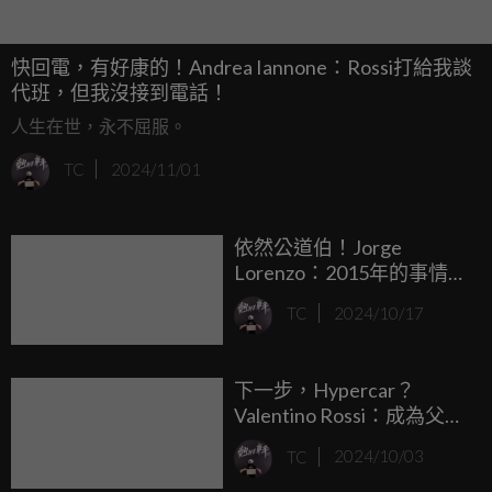
快回電，有好康的！Andrea Iannone：Rossi打給我談
代班，但我沒接到電話！
人生在世，永不屈服。
TC
2024/11/01
依然公道伯！Jorge
Lorenzo：2015年的事情並
不影響我對Valentino Rossi
TC
2024/10/17
的敬重！
下一步，Hypercar？
Valentino Rossi：成為父親
並不會讓我變慢！
TC
2024/10/03