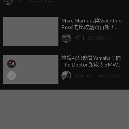
TC
2025/04/22
VR46學院出身的Francesco Bagnaia同為DUCATI Lenovo廠隊
車手。而Marc Marquez今年的目標就是拿下第九座世界冠
Marc Marquez與Valentino
軍，與Valentino Rossi平起平坐。
Rossi的比較議題再起！
GOAT東西軍，今天你選哪
TC
2025/03/26
一邊？
誰說46只能買Yamaha？向
24
The Doctor 致敬！BMW
M4 CS Edition VR46。
L
Webber
2025/02/25
Rossi 本人 親自操刀設計