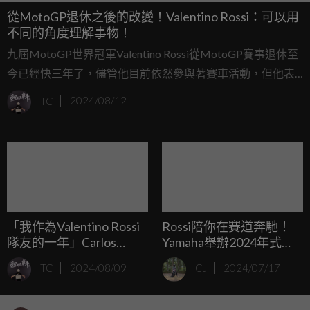
從MotoGP退休之後的改變！Valentino Rossi：可以用
不同的角度理解事物！
九屆MotoGP世界冠軍Valentino Rossi從MotoGP賽事退休至
今已經快三年了，儘管他目前依然參與著賽車活動，但他表
示，自從選擇從MotoGP退休以來，生活上發生了變化。
TC
2024/08/12
「我作為Valentino Rossi
Rossi陪你在賽道奔馳！
隊友的一年」Carlos
Yamaha舉辦2024年式
Checa：我們沒有期望會
YZF-R1/ YZF-R1 GYTR
TC
2024/08/09
CJ
2024/07/17
贏，但他就是能贏！
PRO 25週年紀念款車主活
動