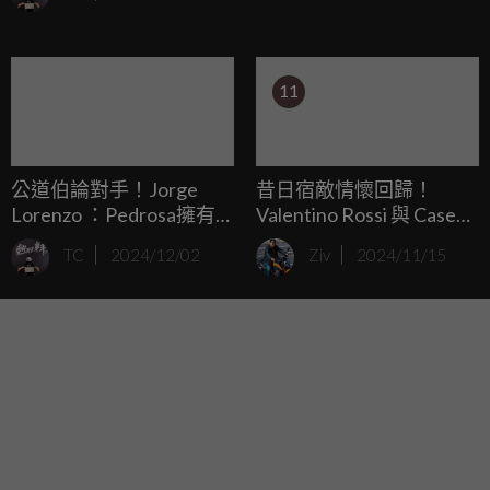
VR46車隊成立之後他也改變角色成為了車隊技師長，並協助
Marco Bezzecchi征戰兩年。
11
公道伯論對手！Jorge
昔日宿敵情懷回歸！
Lorenzo ：Pedrosa擁有
Valentino Rossi 與 Casey
瘋狂的技術，而Rossi最為
Stoner 並肩在 VR46
TC
2024/12/02
Ziv
2024/11/15
全面！
Ranch 滑胎飆沙