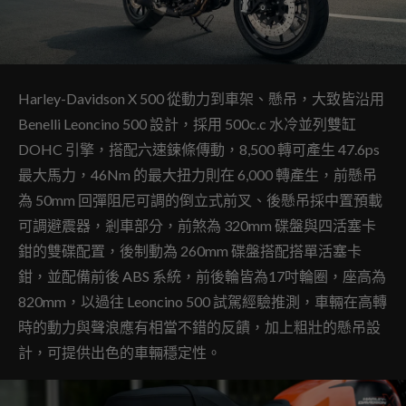
Harley-Davidson X 500 從動力到車架、懸吊，大致皆沿用
Benelli Leoncino 500 設計，採用 500c.c 水冷並列雙缸
DOHC 引擎，搭配六速鍊條傳動，8,500 轉可產生 47.6ps
最大馬力，46Nm 的最大扭力則在 6,000 轉產生，前懸吊
為 50mm 回彈阻尼可調的倒立式前叉、後懸吊採中置預載
可調避震器，剎車部分，前煞為 320mm 碟盤與四活塞卡
鉗的雙碟配置，後制動為 260mm 碟盤搭配搭單活塞卡
鉗，並配備前後 ABS 系統，前後輪皆為17吋輪圈，座高為
820mm，以過往 Leoncino 500 試駕經驗推測，車輛在高轉
時的動力與聲浪應有相當不錯的反饋，加上粗壯的懸吊設
計，可提供出色的車輛穩定性。