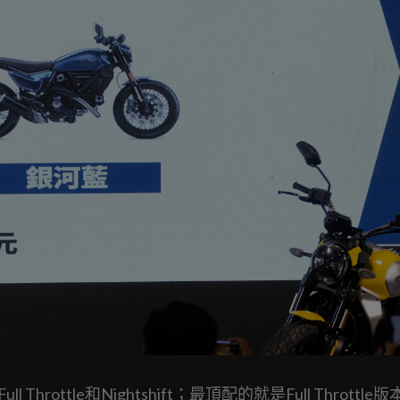
ll Throttle和Nightshift；最頂配的就是Full Throttle