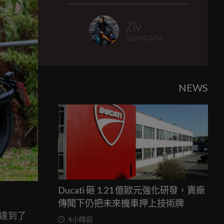
Ziv
2024/03/06
NEWS
Ducati 砸 1.21 億歐元強化研發，賣廠
傳聞下仍把未來機車押上技術牌
也達到了
4小時前