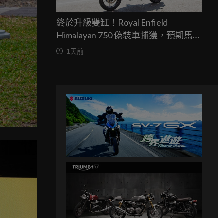
終於升級雙缸！Royal Enfield
Himalayan 750 偽裝車捕獲，預期馬力
突破67匹，最快米蘭車展亮相
1天前