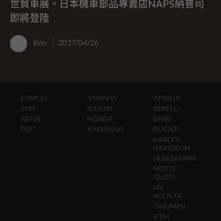
世貿車展。日本機車部品專賣店NAPS納普司
即將登陸
Ben
2017/04/26
KYMCO
YAMAHA
APRILIA
SYM
SUZUKI
BENELLI
AEON
HONDA
BMW
PGO
KAWASAKI
DUCATI
HARLEY-
DAVIDSON
HUSQVARNA
MOTO
GUZZI
MV
AGUSTA
TRIUMPH
KTM