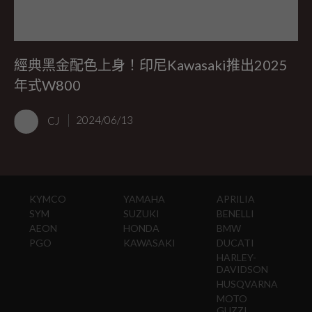
經典黑金配色上身！印尼Kawasaki推出2025
年式W800
CJ
2024/06/13
KYMCO
YAMAHA
APRILIA
SYM
SUZUKI
BENELLI
AEON
HONDA
BMW
PGO
KAWASAKI
DUCATI
HARLEY-
DAVIDSON
HUSQVARNA
MOTO
GUZZI