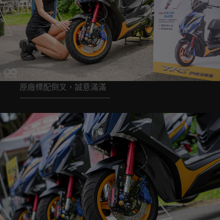
原廠標配倒叉，誠意滿滿