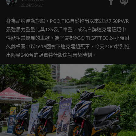
2024/06/27
身為品牌運動旗艦，PGO TIG自從推出以來就以7.58PWR
最強馬力重量比與135公斤車重，成為白牌速克達級距中
性能相當優異的車款，為了慶祝PGO TIG在TEC 24小時耐
久錦標賽中以1619圈奪下速克達組冠軍，今天PGO特別推
出限量240台的冠軍特仕版慶祝榮耀時刻。