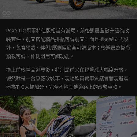
PGO TIG冠軍特仕版相當有誠意，前後避震全數升級為改
裝套件，前叉搭配精品掛瓶可調前叉，而且還是倒立式設
計，包含預載、伸側/壓側阻尼全可調版本；後避震為掛瓶
預載可調，伸側阻尼可調功能。
換上前後精品避震後，特別是前叉在視覺感大幅度升級，
儼然就是一台原廠改裝車，現場欣賞實車質感會發現避震
器為TIG大幅加分，完全不輸其他道路上的改裝車款。