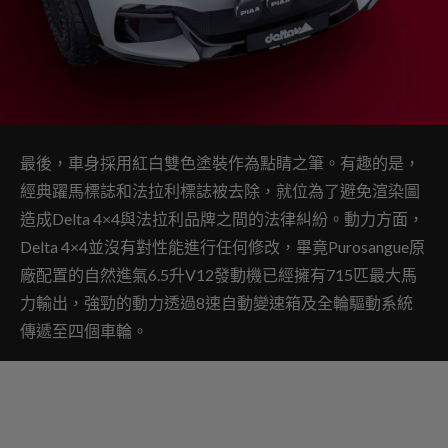
最後，車身採用紅白雙色塗裝作為點睛之筆。有趣的是，
經典躍馬標誌和法拉利標誌被去除，就位為了避免渲染圖
造成Delta 4×4與法拉利品牌之間的法律糾紛。動力方面，
Delta 4×4並沒有對性能進行任何修改，畢竟Purosangue原
廠配置的自然進氣6.5升V12發動機已經擁有715匹最大馬
力輸出，強勁的動力透過8速自動變速箱及全輪驅動系統
傳遞至四個車輪。