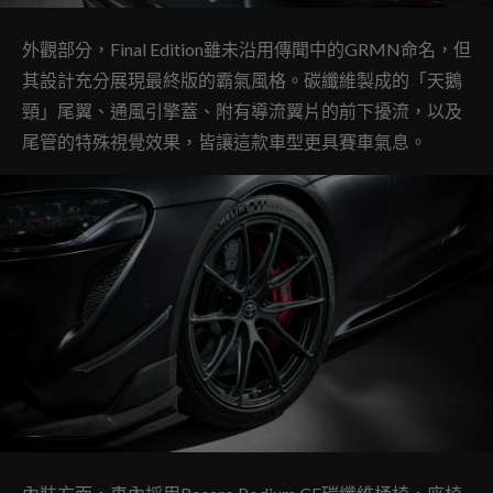
外觀部分，Final Edition雖未沿用傳聞中的GRMN命名，但
其設計充分展現最終版的霸氣風格。碳纖維製成的「天鵝
頸」尾翼、通風引擎蓋、附有導流翼片的前下擾流，以及
尾管的特殊視覺效果，皆讓這款車型更具賽車氣息。