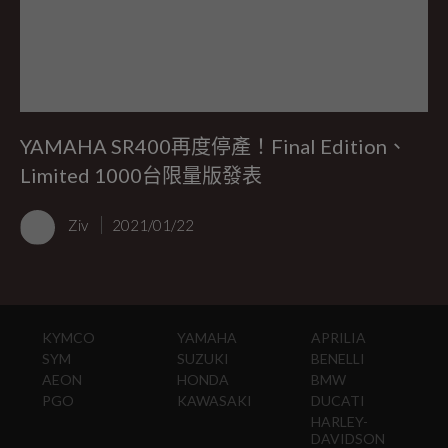
YAMAHA SR400再度停產！Final Edition、
Limited 1000台限量版發表
Ziv
2021/01/22
KYMCO
YAMAHA
APRILIA
SYM
SUZUKI
BENELLI
AEON
HONDA
BMW
PGO
KAWASAKI
DUCATI
HARLEY-
DAVIDSON