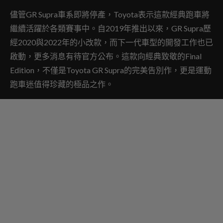
儘管GR Supra車系即將停產，Toyota表示這款經典跑車將
繼續活躍於各類賽事中。自2019年推出以來，GR Supra歷
經2020與2022年的小改款，而下一代車型的開發工作也已
啟動，更多消息有待官方公布。這款向經典致敬的Final
Edition，不僅是Toyota GR Supra的完美告別作，更是運動
跑車迷值得珍藏的極品之作。