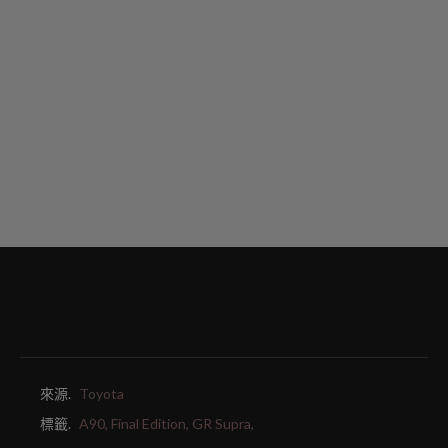
來源.
Toyota
標籤.
A90,
Final Edition,
GR Supra,