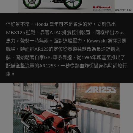
但好景不常，Honda 當年可不是省油的燈，立刻派出
MBX125 迎戰，靠著ATAC排氣控制裝置，同樣榨出22ps
馬力，聲勢一時無兩。面對這股壓力，Kawasaki 選擇另闢
戰場，轉而把AR125的定位從賽道猛獸改為長途舒適巡
航，開始朝著自家GPz車系靠攏，從1986年起甚至推出了
配備全整流罩的AR125S，一秒從熱血炸街變身為時尚旅行
車。