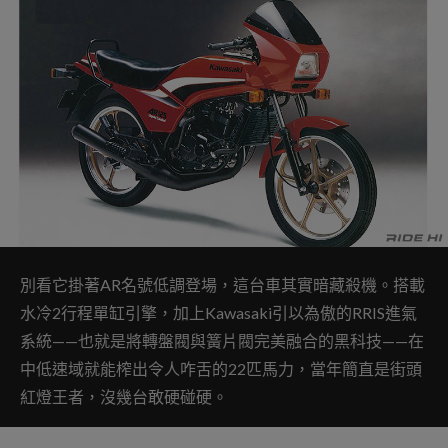
別看它掛著AR名號低調登場，這台車其實暗藏殺機。搭載
水冷2行程單缸引擎，加上Kawasaki引以為傲的RRIS進氣
系統——也就是將轉盤閥與簧片閥完美融合的黑科技——在
中低速域就能榨出令人咋舌的22匹馬力，當年簡直是街頭
紅燈王者，沒幾台敢硬碰硬。