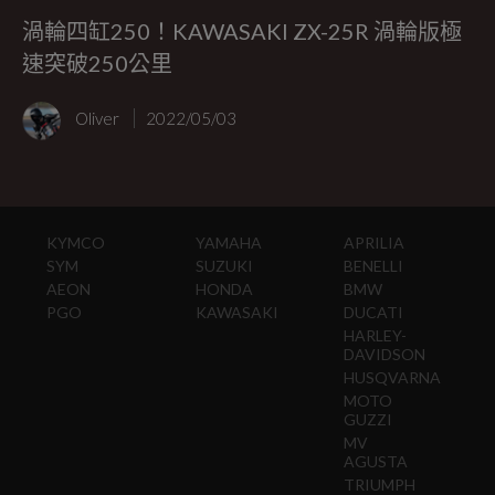
渦輪四缸250！KAWASAKI ZX-25R 渦輪版極
速突破250公里
Oliver
2022/05/03
KYMCO
YAMAHA
APRILIA
SYM
SUZUKI
BENELLI
AEON
HONDA
BMW
PGO
KAWASAKI
DUCATI
HARLEY-
DAVIDSON
HUSQVARNA
MOTO
GUZZI
MV
AGUSTA
TRIUMPH