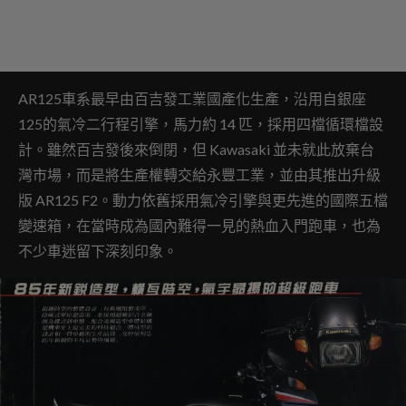
AR125車系最早由百吉發工業國產化生產，沿用自銀座
125的氣冷二行程引擎，馬力約 14 匹，採用四檔循環檔設
計。雖然百吉發後來倒閉，但 Kawasaki 並未就此放棄台
灣市場，而是將生產權轉交給永豐工業，並由其推出升級
版 AR125 F2。動力依舊採用氣冷引擎與更先進的國際五檔
變速箱，在當時成為國內難得一見的熱血入門跑車，也為
不少車迷留下深刻印象。