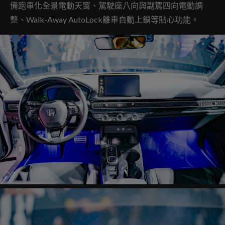
備跑車化全景電動天窗、駕駛座八向與副駕四向電動調
整、Walk-Away AutoLock離車自動上鎖等貼心功能。