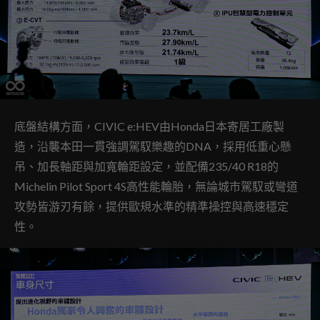
底盤結構方面，CIVIC e:HEV由Honda日本寄居工廠製
造，沿襲本田一貫強調駕馭樂趣的DNA，採用低重心懸
吊、加長軸距與加寬輪距設定，並配備235/40 R18的
Michelin Pilot Sport 4S高性能輪胎，無論城市駕馭或彎道
攻勢皆游刃有餘，提供歐規水準的精準操控與高速穩定
性。