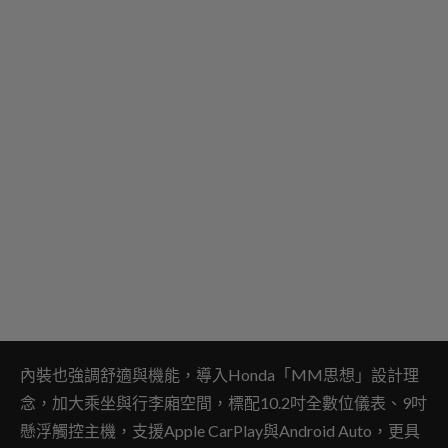
內裝也強調舒適與機能，導入Honda「MM思想」設計理
念，加大乘坐與行李廂空間，標配10.2吋全數位儀表、9吋
懸浮觸控主機，支援Apple CarPlay與Android Auto，更具