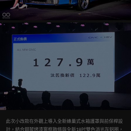
此次小改款在外觀上導入全新蜂巢式水箱護罩與前保桿設
計，結合鋼琴烤漆窗框飾條與全新18吋雙色消光灰鋁圈，