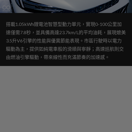
搭載1.05kWh鋰電池智慧型動力單元，實現0-100公里加
速僅需7.8秒，並具備高達23.7km/L的平均油耗，展現媲美
3.5升V6引擎的性能與優異節能表現。市區行駛時以電力
驅動為主，提供如純電車般的滑順與寧靜；高速巡航則交
由燃油引擎驅動，帶來線性而充滿節奏的加速感。