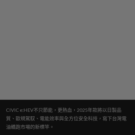
CIVIC e:HEV不只節能，更熱血，2025年款將以日製品
質、歐規駕馭、電能效率與全方位安全科技，寫下台灣電
油轎跑市場的新標竿。