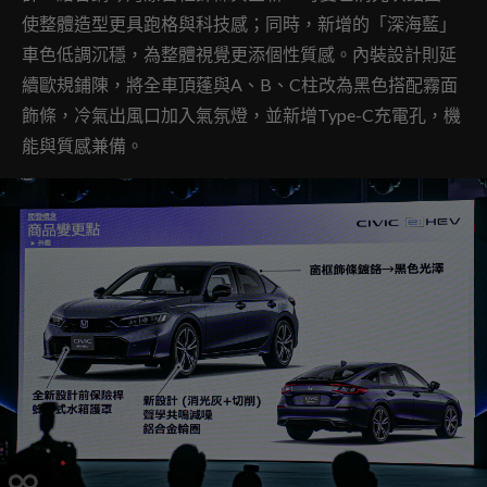
使整體造型更具跑格與科技感；同時，新增的「深海藍」
車色低調沉穩，為整體視覺更添個性質感。內裝設計則延
續歐規鋪陳，將全車頂蓬與A、B、C柱改為黑色搭配霧面
飾條，冷氣出風口加入氣氛燈，並新增Type-C充電孔，機
能與質感兼備。