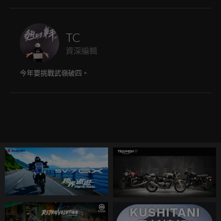
TC
資深編輯
今年要挑戰武嶺破四。