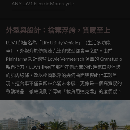
ANY LuV1 Electric Motorcycle
外型與設計：捨棄浮誇，質感至上
LUV1 的全名為「Life Utility Vehicle」（生活多功能
車），外觀介於傳統速克達與微型都會車之間。由前
Pininfarina 設計總監 Lowie Vermeersch 領軍的 Granstudio
親自操刀，LUV1 拒絕了那些花俏虛無的假進氣口與浮誇
的肌肉線條，改以極簡乾淨的幾何曲面與模組化車殼呈
現。這台車不僅看起來充滿未來感，更像是一個高質感的
移動精品，徹底洗刷了傳統「載貨用速克達」的廉價感。