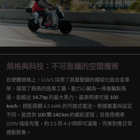
規格與科技：不可思議的空間魔術
在硬體規格上，LUV1 採用了高壓壓鑄的模組化鋁合金車
架，展現了極高的造車工藝。動力心臟為一具後輪轂馬
達，能輸出
14.7 hp
的最大馬力，最高時速可達
100
km/h
。搭配兩顆 6.5 kWh 的可換式電池，根據載重與設定
不同，能提供
100 到 140 km
的續航里程；若使用標準
220V 插座充電，約 2.5 到 4 小時即可滿電，完美對應日常
通勤節奏。