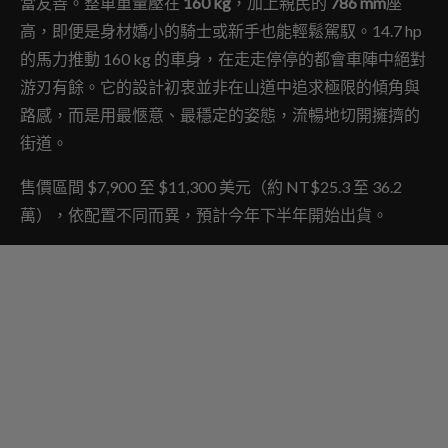
當友善。整車重量壓在
160 kg
，加上親民的
786 mm
座
高，即便是身材嬌小的騎士或新手也能輕鬆駕馭。14.7 hp
的馬力推動 160 kg 的車身，在走走停停的都會車陣中絕對
游刃有餘。它的設計初衷並非在山道中追求極限的傾角與
路感，而是用最愜意、最穩定的姿態，流暢地切開擁擠的
街道。
售價區間 $7,900 至 $11,300 美元（約 NT$25.3 至 36.2
萬），依配置不同而異，預計今年下半年開始出貨。