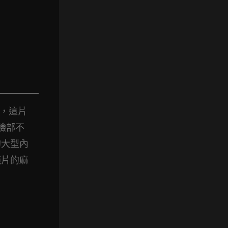
說，這片
臉部不
的大型內
鏡片的麻