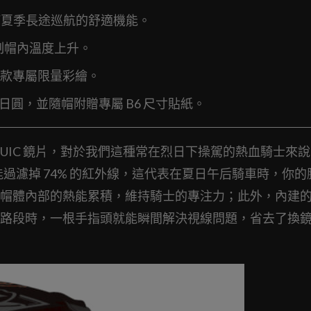
礎，主打夏季長途巡航的舒適機能。
制帽內溫度上升。
款專屬限量彩繪。
0 日圓，並隨帽附贈專屬 B6 尺寸貼紙。
F-2 UIC 鏡片，對於我們這種常在烈日下操駕的熱血騎士來
能過濾掉 74% 的紅外線，這代表在夏日午后騎車時，你的
帽體內部的熱能累積，維持騎士的專注力；此外，內建
路段時，一根手指頭就能瞬間解決視線問題，省去了換