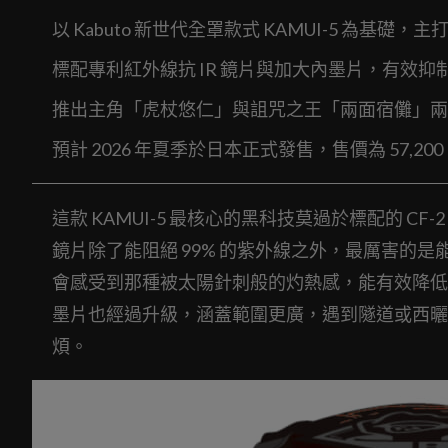
以 Kabuto 新世代全罩款式 KAMUI-5 為基
標配專利紅外線抗 IR 鏡片與加大內墨片，有效抑
推出主角「虎杖悠仁」與詛咒之王「兩面宿儺」兩
預計 2026 年夏季於日本正式發售，售價為 57,20
這款 KAMUI-5 最核心的黑科技莫過於標配的 C
鏡片除了能阻絕 99% 的紫外線之外，最厲害的是
會感受到那種被太陽針刺般的灼熱感，能有效降低
墨片也經過升級，涵蓋範圍更廣，遇到隧道或西曬
煩。