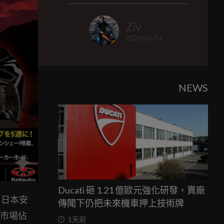
Ziv
2026/05/14
NEWS
Ducati 砸 1.21 億歐元強化研發，賣廠
，日本安
傳聞下仍把未來機車押上技術牌
在市場佔
1天前