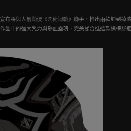
宣布將與人氣動漫《咒術迴戰》聯手，推出兩款帥到掉
作品中的強大咒力與熱血靈魂，完美揉合進這款標榜舒