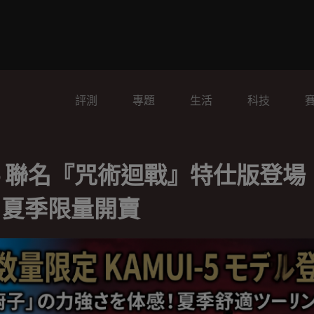
評測
專題
生活
科技
UI-5 聯名『咒術迴戰』特仕版登
6 夏季限量開賣