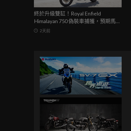
終於升級雙缸！Royal Enfield
Himalayan 750 偽裝車捕獲，預期馬力
突破67匹，最快米蘭車展亮相
2天前