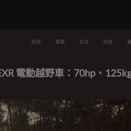
評測
專題
生活
科技
EXR 電動越野車：70hp、125k