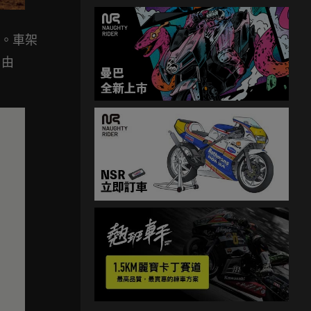
張。車架
吊由