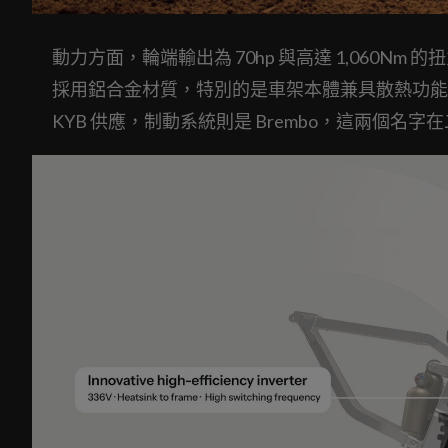
動力方面，輪端輸出為 70hp 與高達 1,060
採用鋁合金材質，特別的是車架本體兼具散熱功能
KYB 供應，制動系統則是 Brembo，這兩個名