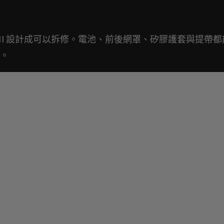
well III 設計成可以拆修。電池、前後網罩、矽膠護套與提帶
。