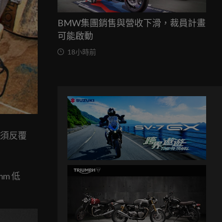
BMW集團銷售與營收下滑，裁員計畫
可能啟動
18小時前
少必須反覆
m 低