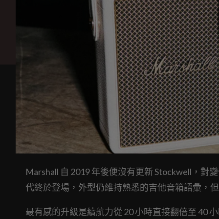
Marshall 自 2019 年後便沒有更新 Stoc
代終於登場，外型仍維持熟悉的吉他音箱語彙，但
最有感的升級是續航力從 20 小時直接翻倍至 40