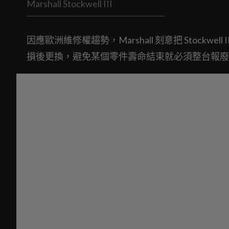
Marshall Stockwell III
因應歐洲維修權趨勢，Marshall 刻意把 Stock
損後更換，避免某個零件壽命結束就必須整台報廢