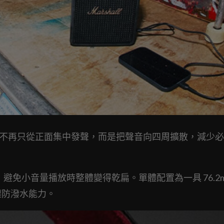
nic 360 度音效，不再只從正面集中發聲，而是把聲音向四周擴散，減
與高頻，避免小音量播放時整體變得乾扁。單體配置為一具 76.2m
防塵防潑水能力。