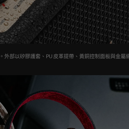
重量約 1.3kg。外部以矽膠護套、PU 皮革提帶、黃銅控制面板與金