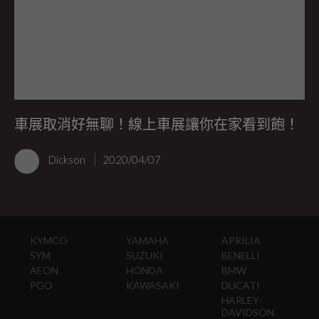
車展取消好無聊！線上車展讓你在家看到飽！
Dickson
2020/04/07
KYMCO
YAMAHA
APRILIA
SYM
SUZUKI
BENELLI
AEON
HONDA
BMW
PGO
KAWASAKI
DUCATI
HARLEY-
DAVIDSON