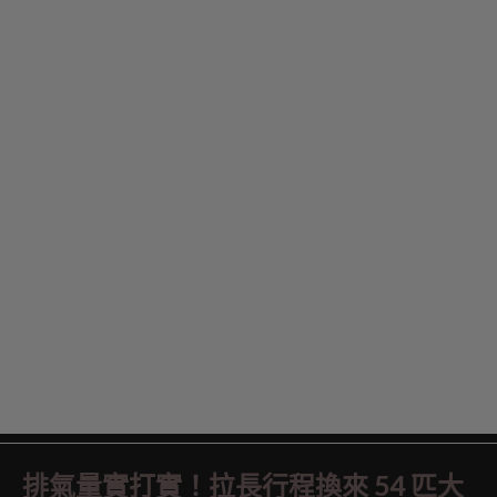
排氣量實打實！拉長行程換來 54 匹大