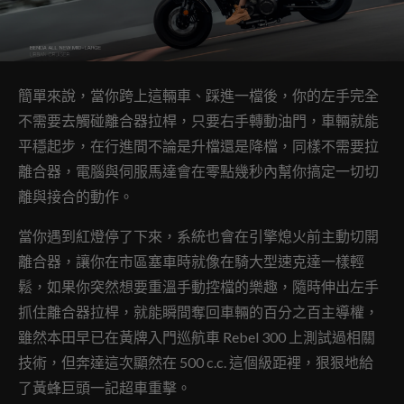
簡單來說，當你跨上這輛車、踩進一檔後，你的左手完全
不需要去觸碰離合器拉桿，只要右手轉動油門，車輛就能
平穩起步，在行進間不論是升檔還是降檔，同樣不需要拉
離合器，電腦與伺服馬達會在零點幾秒內幫你搞定一切切
離與接合的動作。
當你遇到紅燈停了下來，系統也會在引擎熄火前主動切開
離合器，讓你在市區塞車時就像在騎大型速克達一樣輕
鬆，如果你突然想要重溫手動控檔的樂趣，隨時伸出左手
抓住離合器拉桿，就能瞬間奪回車輛的百分之百主導權，
雖然本田早已在黃牌入門巡航車 Rebel 300 上測試過相關
技術，但奔達這次顯然在 500 c.c. 這個級距裡，狠狠地給
了黃蜂巨頭一記超車重擊。