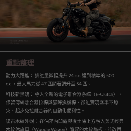
重點整理
動力大躍進： 排氣量微幅提升 24 c.c. 達到精準的 500
c.c.，最大馬力從 47 匹顯著調升至 54 匹。
科技新黑魂： 導入全新的電子離合器系統（E-Clutch），
保留傳統離合器拉桿與腳踩換檔桿，卻能實現塞車不熄
火、起步免拉離合器的自動化便利性。
復古木紋外觀： 在油箱內凹處與後土除上方融入美式經典
木紋休旅車（Woodie Wagon）質感的木紋飾板，並改用