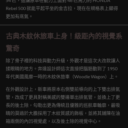
54 匹，這讓原本在動力上面對 46 匹馬力的 HONDA
Rebel 500 就能平起平坐的金吉拉，現在在規格表上顯得
更加有底氣。
古典木紋休旅車上身！級距內的視覺系
驚奇
除了骨子裡的科技與動力升級，外觀才是這次大改款讓人
揉眼睛的地方。奔達設計師這次直接把腦筋動到了 1950
年代美國風靡一時的木紋休旅車（Woodie Wagon）上。
在外觀設計上，新車將原本右側雙前導向的上下雙出排氣
管，改成了更具對稱美感的雙邊單出排氣管，並換上了更
長的後土除，勾勒出更為傳統且優雅的巡航車輪廓，最吸
睛的莫過於大膽採用了木紋質感的飾板，並將其鋪陳在油
箱兩側的內凹視覺處，以及後土除的視覺中心。