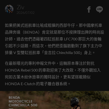
Ziv
2026/07/02
如果把美式巡航車比喻成粗獷的西部牛仔，那中國摩托車
品牌奔達（BENDA）肯定就是那位不按牌理出牌的時尚設
計師，過去他們憑藉著四缸巡航車 LFC700 那巨大的後輪
引起不少話題，而這次，他們把歪腦筋動到了旗下主力中
排量 V 型雙缸巡航車「金吉拉 Chinchilla 500」身上。
在最新曝光的專利申報文件中，這輛原本專注於對抗
HONDA Rebel 500 的車款迎來了大改款，不僅外觀加入
宛如古董木紋休旅車的獨特設計，更有望搭載類似
HONDA E-Clutch 的電子離合器系統。