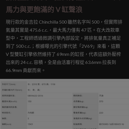
馬力與更飽滿的 V 缸聲浪
現行款的金吉拉 Chinchilla 500 雖然名字叫 500，但實際排
氣量其實是 475.6 c.c.，最大馬力僅有 47 匹。在大改款車
型中，工程師透過微調引擎內部設定，將排氣量真正補足
到了 500 c.c.；根據曝光的引擎代號「2V69」來看，這顆
V 型雙缸引擎依然維持了 69mm 的缸徑，代表這額外壓榨
出來的 24 c.c. 容積，全是由活塞行程從 63.6mm 拉長到
66.9mm 貢獻而來。