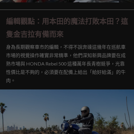
編輯觀點：用本田的魔法打敗本田？這
隻金吉拉有備而來
身為長期觀察車市的編輯，不得不說奔達這幾年在巡航車
市場的視覺操作確實非常精準，他們深知新興品牌要在成
熟市場與 HONDA Rebel 500 這種萬年長青樹競爭，光靠
性價比是不夠的，必須要在配備上給出「給好給滿」的牛
肉。