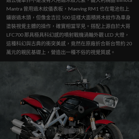
Mantra 曾用過木紋儀表板，Maeving RM1 也在電池包上
鑲嵌過木頭，但像金吉拉 500 這樣大面積將木紋作為車身
塗裝視覺主體的操作，確實相當罕見。搭配上源自於大哥
LFC700 那具極具科幻感的噴射戰機渦輪外觀 LED 大燈，
這種科幻與古典的衝突美感，竟然在原廠折合新台幣約 20
萬元的親民基礎上，營造出一種不俗的視覺質感。