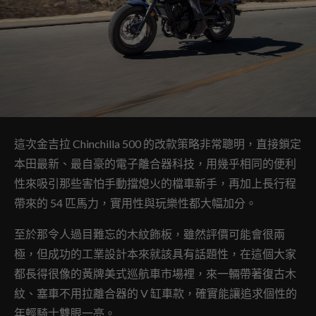
這次金吉拉 Chinchilla 500 的改款策略非常聰明，直接鎖定
本田最新、最自豪的電子離合器科技，用幾乎相同的便利
性來吸引那些害怕手動擋熄火的檔車新手，再加上長行程
帶來的 54 匹馬力，實用性與玩樂性都大幅加分。
至於那令人過目難忘的木紋飾板，雖然評價可能會很兩
極，但成功的工業設計本來就該具有話題性，在這個大家
都長得很像的黃牌美式巡航車市場裡，來一輛帶著復古木
紋、塞車不用拉離合器的 V 缸車款，確實能讓追求個性的
年輕騎士雙眼一亮。