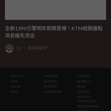
全新1390引擎明年即將登場！KTM經銷據點
消息搶先流出
CJ
2023/08/17
KYMCO
YAMAHA
APRILIA
SYM
SUZUKI
BENELLI
AEON
HONDA
BMW
PGO
KAWASAKI
DUCATI
HARLEY-
DAVIDSON
HUSQVARNA