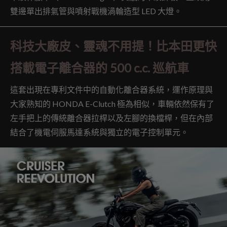
雙邊單出排氣管與噴射戰機渦輪造型 LED 大燈。
科技大廠皮、靈魂不用提！比本田更快
搭載電子離合器的 500 c.c. 巡航車
這套出現在專利文件中的自動化離合器系統，運作原理與
大家熟知的 HONDA E-Clutch 極為相似，車輛依然保有了
左手把上的傳統離合器拉桿以及左腳的換檔桿，但在內部
結合了機電伺服馬達系統與獨立的電子控制單元。