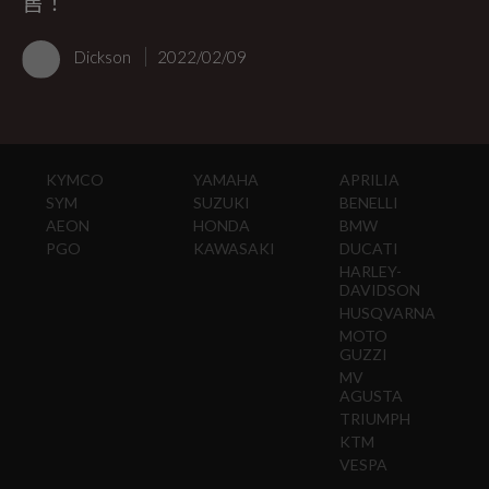
售！
Dickson
2022/02/09
KYMCO
YAMAHA
APRILIA
SYM
SUZUKI
BENELLI
AEON
HONDA
BMW
PGO
KAWASAKI
DUCATI
HARLEY-
DAVIDSON
HUSQVARNA
MOTO
GUZZI
MV
AGUSTA
TRIUMPH
KTM
VESPA