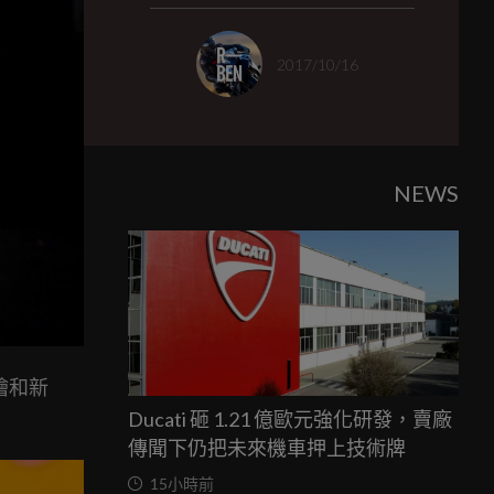
2017/10/16
NEWS
繪和新
Ducati 砸 1.21 億歐元強化研發，賣廠
傳聞下仍把未來機車押上技術牌
15小時前