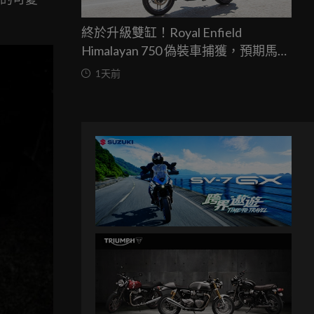
終於升級雙缸！Royal Enfield
Himalayan 750 偽裝車捕獲，預期馬力
突破67匹，最快米蘭車展亮相
1天前