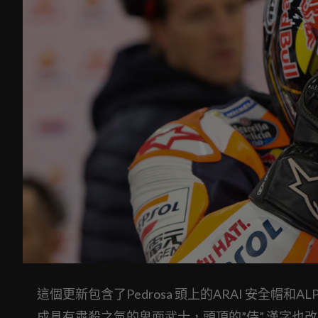
這個更新包含了Pedrosa 頭上的ARAI 安全帽和A
成具有肅殺之氣的鬼面武士，頭頂的”侍” 漢字也改以金色烤漆