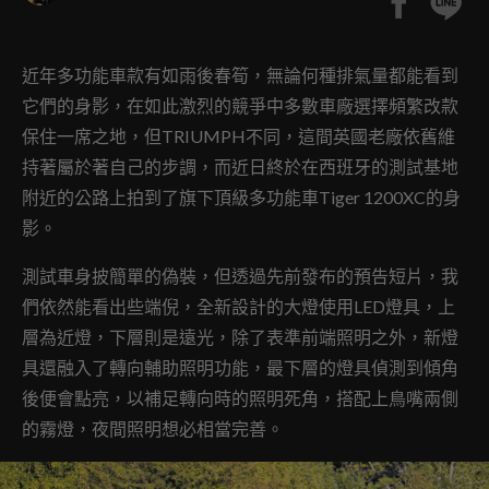
近年多功能車款有如雨後春筍，無論何種排氣量都能看到
它們的身影，在如此激烈的競爭中多數車廠選擇頻繁改款
保住一席之地，但TRIUMPH不同，這間英國老廠依舊維
持著屬於著自己的步調，而近日終於在西班牙的測試基地
附近的公路上拍到了旗下頂級多功能車Tiger 1200XC的身
影。
測試車身披簡單的偽裝，但透過先前發布的預告短片，我
們依然能看出些端倪，全新設計的大燈使用LED燈具，上
層為近燈，下層則是遠光，除了表準前端照明之外，新燈
具還融入了轉向輔助照明功能，最下層的燈具偵測到傾角
後便會點亮，以補足轉向時的照明死角，搭配上鳥嘴兩側
的霧燈，夜間照明想必相當完善。