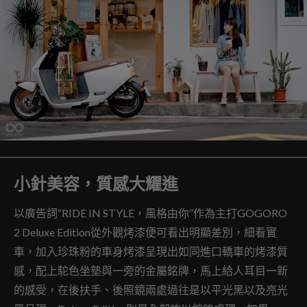
小針美容，質感大耀進
以廣告詞“RIDE IN STYLE，風格由你”作為主打GOGORO
2 Deluxe Edition從外觀烤漆便可看出明顯差別，細看實
車，加入珍珠粉的車身烤漆呈現出如同進口轎車的烤漆質
感，配上駝色坐墊與一旁的金屬銘牌，馬上給人耳目一新
的感受，在後扶手、後照鏡兩處過往是以平光黑以及亮光