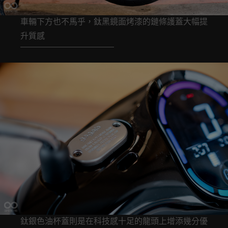
車輛下方也不馬乎，鈦黑鏡面烤漆的鏈條護蓋大幅提
升質感
鈦銀色油杯蓋則是在科技感十足的龍頭上增添幾分優