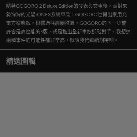
隨著GOGORO 2 Deluxe Edition的發表與交車後，面對來
勢洶洶的光陽IONEX系統車款，GOGORO也提出家用充
電方案應戰，根據過往經驗推算，GOGORO的下一步或
許會是高性能的S版，或是推出全新車款迎戰對手，我想這
兩種事件的可能性都非常高，就讓我們繼續期待吧。
精選圖輯