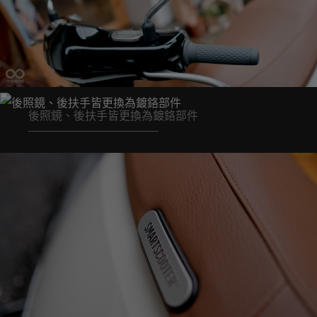
後照鏡、後扶手皆更換為鍍鉻部件