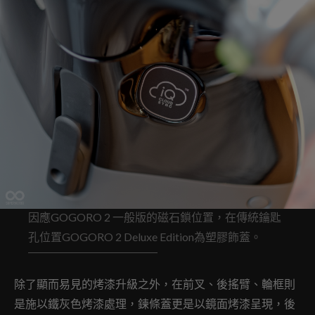
因應GOGORO 2 一般版的磁石鎖位置，在傳統鑰匙
孔位置GOGORO 2 Deluxe Edition為塑膠飾蓋。
除了顯而易見的烤漆升級之外，在前叉、後搖臂、輪框則
是施以鐵灰色烤漆處理，鍊條蓋更是以鏡面烤漆呈現，後