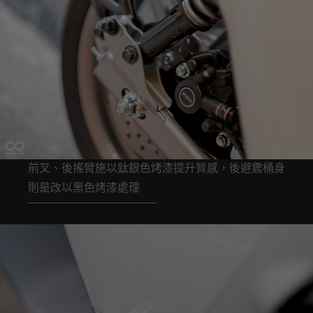
前叉、後搖臂施以鈦銀色烤漆提升質感，後避震桶身
則是改以黑色烤漆處理