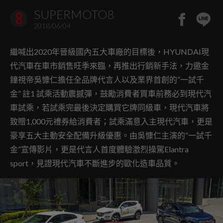
SUPERMOTO8
2018/06/04
繼喊出2020年晉級國內五大車廠的目標後，HYUNDAI現
代汽車在車市銷售旺季來臨，再推出行銷新手法，力邀金
鐘視帝吳慷仁擔任全品牌代言人以及業界首創的”一試千
金” 註1 試乘活動震撼彈，鼓勵消費者買車前務必到現代汽
車試乘，若試乘完最後決定購買它牌同級車，現代汽車將
致贈1,000元禮券給消費者；試乘滿意入主現代汽車，更是
豪享五大主動安全配備升級優惠。由吳慷仁主演的”一試千
金”宣傳影片，更是代言人首度體驗激烈操駕Elantra
sport，見證現代汽車不斷進步的歐化造車品質。