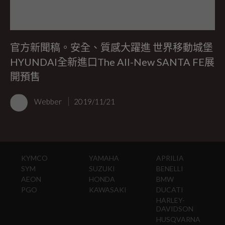
官方新聞稿。安全、質感大躍進 世界移動城堡
HYUNDAI全新進口The All-New SANTA FE展
開預售
Webber
2019/11/21
KYMCO
YAMAHA
APRILIA
SYM
SUZUKI
BENELLI
AEON
HONDA
BMW
PGO
KAWASAKI
DUCATI
HARLEY-
DAVIDSON
HUSQVARNA