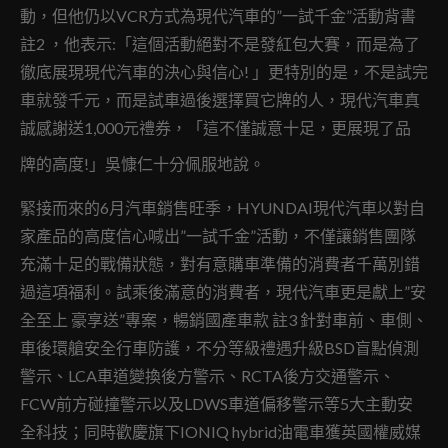
動，但他仍以VCR方式為現代汽車的”一試千金”活動背書
註2 ，他表示:「這個活動絕對不是發紅包大賽，而是為了
徹底展現現代汽車的決心與信心! 」更特別的是，不是試完
車就發千元，而是試車過後選擇買它牌的人，現代汽車真
誠感謝送1,000元禮券，「這不僅誠意十足，更展現了品
牌的高度!」吳慷仁十分佩服地說。
緊接而來的6月汽車銷售旺季，HYUNDAI現代汽車以對自
家產品的高度信心喊出”一試千金”活動，不僅讓銷售團隊
充滿十足的戰備狀態，對有意購車準備的消費者千萬別錯
過這項福利。試乘後滿意的消費者，現代汽車更是獻上”安
全至上 豪享送”專案，暢銷國產車款 註3 針對車前、車側、
車後環艙安全行車防護，不分等級禮遇升級BSD盲點偵測
警示、LCA車道變換後方警示、RCTA後方交通警示、
FCW前方碰撞警示以及LDWS車道偏移警示等5大主動安
全科技；同時歡慶旗下IONIQ hybrid油電車獲英國權威媒