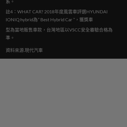
系。
註4：WHAT CAR? 2018年度風雲車評選HYUNDAI
IONIQ hybrid為” Best Hybrid Car ”，獲獎車
型為當地販售車款，台灣地區以VSCC安全審驗合格為
準。
資料來源.現代汽車