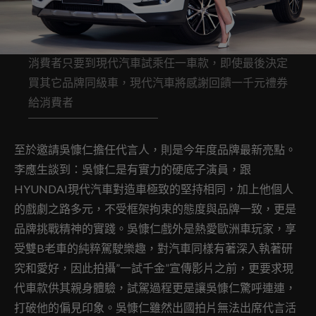
消費者只要到現代汽車試乘任一車款，即使最後決定
買其它品牌同級車，現代汽車將感謝回饋一千元禮券
給消費者
至於邀請吳慷仁擔任代言人，則是今年度品牌最新亮點。
李應生談到：吳慷仁是有實力的硬底子演員，跟
HYUNDAI現代汽車對造車極致的堅持相同，加上他個人
的戲劇之路多元，不受框架拘束的態度與品牌一致，更是
品牌挑戰精神的實踐。吳慷仁戲外是熱愛歐洲車玩家，享
受雙B老車的純粹駕駛樂趣，對汽車同樣有著深入執著研
究和愛好，因此拍攝”一試千金”宣傳影片之前，更要求現
代車款供其親身體驗，試駕過程更是讓吳慷仁驚呼連連，
打破他的偏見印象。吳慷仁雖然出國拍片無法出席代言活