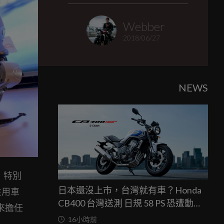
Webber
2018/06/27
NEWS
，特別
日本還沒上市，台灣就有車？Honda
性用車
CB400 台灣送測 日規 58 PS 恐遭動力
來擔任
限制
16小時前