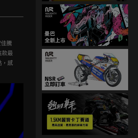
宏佳騰
這款最
點，感