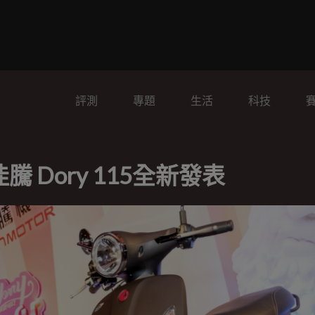
評測
專題
生活
科技
Dory 115全新發表