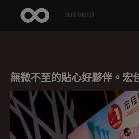
無微不至的貼心好夥伴。宏佳騰 