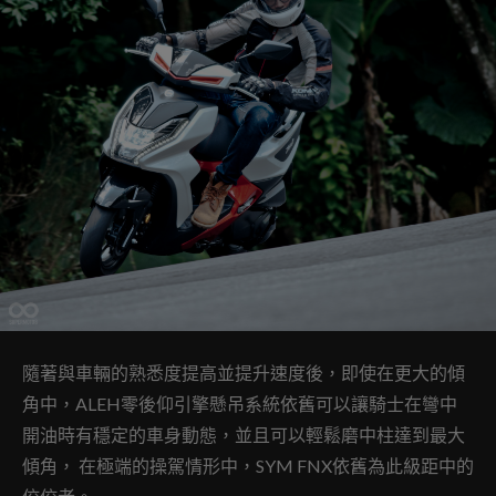
隨著與車輛的熟悉度提高並提升速度後，即使在更大的傾
角中，ALEH零後仰引擎懸吊系統依舊可以讓騎士在彎中
開油時有穩定的車身動態，並且可以輕鬆磨中柱達到最大
傾角， 在極端的操駕情形中，SYM FNX依舊為此級距中的