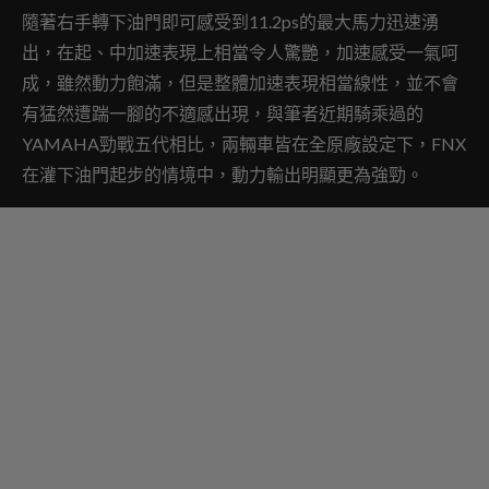
隨著右手轉下油門即可感受到11.2ps的最大馬力迅速湧
出，在起、中加速表現上相當令人驚艷，加速感受一氣呵
成，雖然動力飽滿，但是整體加速表現相當線性，並不會
有猛然遭踹一腳的不適感出現，與筆者近期騎乘過的
YAMAHA勁戰五代相比，兩輛車皆在全原廠設定下，FNX
在灌下油門起步的情境中，動力輸出明顯更為強勁。