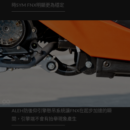
時SYM FNX明顯更為穩定
ALEH防後仰引擎懸吊系統讓FNX在起步加速的瞬
間，引擎端不會有抬舉現象產生