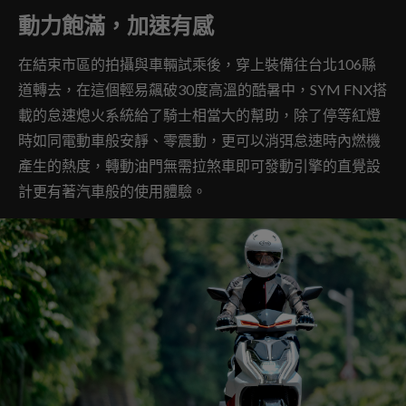
動力飽滿，加速有感
在結束市區的拍攝與車輛試乘後，穿上裝備往台北106縣
道轉去，在這個輕易飆破30度高溫的酷暑中，SYM FNX搭
載的怠速熄火系統給了騎士相當大的幫助，除了停等紅燈
時如同電動車般安靜、零震動，更可以消弭怠速時內燃機
產生的熱度，轉動油門無需拉煞車即可發動引擎的直覺設
計更有著汽車般的使用體驗。