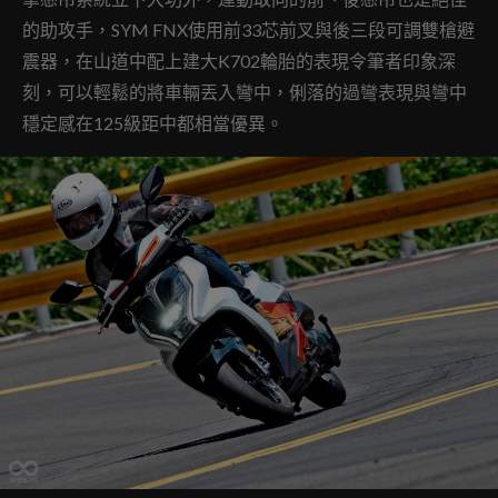
的助攻手，SYM FNX使用前33芯前叉與後三段可調雙槍避
震器，在山道中配上建大K702輪胎的表現令筆者印象深
刻，可以輕鬆的將車輛丟入彎中，俐落的過彎表現與彎中
穩定感在125級距中都相當優異。