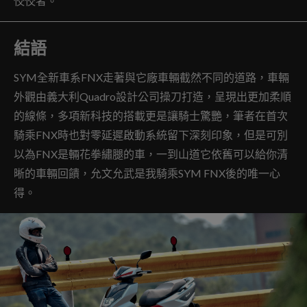
佼佼者。
結語
SYM全新車系FNX走著與它廠車輛截然不同的道路，車輛
外觀由義大利Quadro設計公司操刀打造，呈現出更加柔順
的線條，多項新科技的搭載更是讓騎士驚艷，筆者在首次
騎乘FNX時也對零延遲啟動系統留下深刻印象，但是可別
以為FNX是輛花拳繡腿的車，一到山道它依舊可以給你清
晰的車輛回饋，允文允武是我騎乘SYM FNX後的唯一心
得。