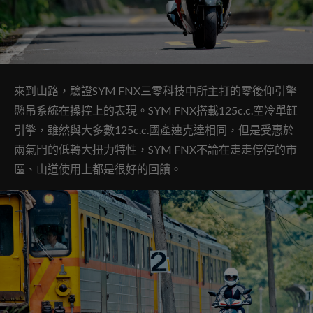
來到山路，驗證SYM FNX三零科技中所主打的零後仰引擎
懸吊系統在操控上的表現。SYM FNX搭載125c.c.空冷單缸
引擎，雖然與大多數125c.c.國產速克達相同，但是受惠於
兩氣門的低轉大扭力特性，SYM FNX不論在走走停停的市
區、山道使用上都是很好的回饋。