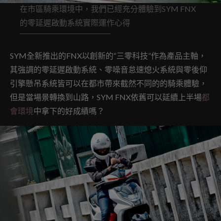
在市區騎乘環境中，我們已經充分體驗到SYM FNX
的零延遲啟動系統實際運作心得
SYM全新推出的FNX以創新的“三零科技”作為產品主軸，
其強調的零延遲啟動系統、零噪音怠速熄火系統與零後仰
引擎懸吊系統皆可以在都市帶來截然不同的的騎乘體驗，
但是當場景轉換到山路，SYM FNX依舊可以延續上半場
都
會環境
中拿下的好成績嗎？