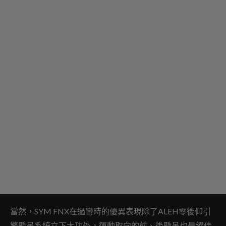
當然，SYM FNX在過彎時的優異表現除了ALEH零後仰引
擎懸吊系統立下大功外，運動取向的前、後懸吊也是絕佳