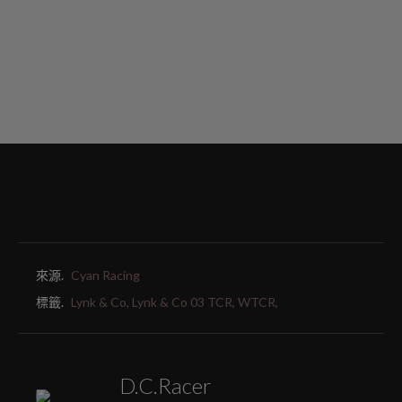
來源.
Cyan Racing
標籤.
Lynk & Co,
Lynk & Co 03 TCR,
WTCR,
D.C.Racer