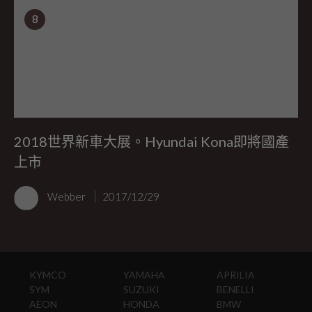
8
2018世界新車大展。Hyundai Kona即將國產
上市
Webber
2017/12/29
KYMCO
YAMAHA
APRILIA
SYM
SUZUKI
BENELLI
AEON
HONDA
BMW