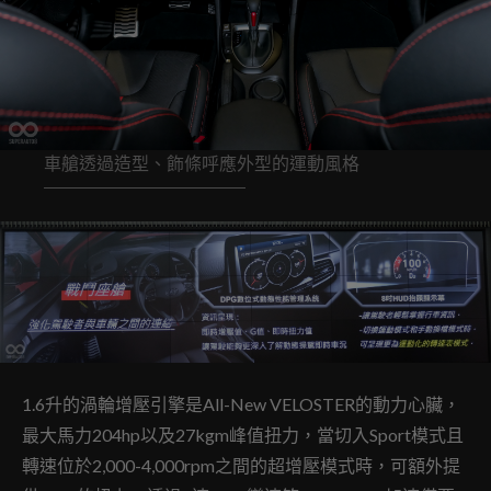
車艙透過造型、飾條呼應外型的運動風格
1.6升的渦輪增壓引擎是All-New VELOSTER的動力心臟，
最大馬力204hp以及27kgm峰值扭力，當切入Sport模式且
轉速位於2,000-4,000rpm之間的超增壓模式時，可額外提