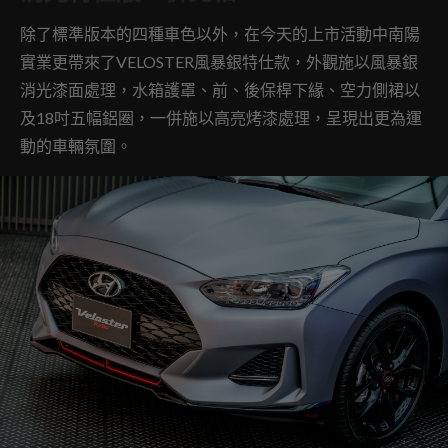
除了標準版本的四種車色以外，在今天的上市活動中南陽
實業更帶來了VELOSTER風暴銀特仕款，外觀施以風暴銀
消光漆面處理，水箱護罩、前、後保桿下緣、空力側裙以
及18吋五幅鋁圈，一併施以高亮烤漆處理，呈現出更為運
動的車輛氛圍。