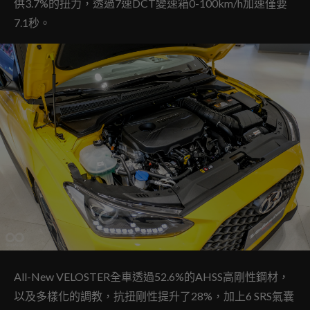
供3.7%的扭力，透過7速DCT變速箱0-100km/h加速僅要
7.1秒。
All-New VELOSTER全車透過52.6%的AHSS高剛性鋼材，
以及多樣化的調教，抗扭剛性提升了28%，加上6 SRS氣囊