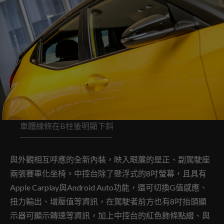
車體線條在B柱後明顯下斜
與外觀相互呼應的全新內裝，映入眼簾的是正、副駕駛座
兩張賽車化坐椅。中控台除了懸浮式的8吋螢幕，且具有
Apple Carplay與Android Auto功能，還可切換G值感應、
扭力輸出、增壓值等資訊，在駕駛者前方也有8吋抬頭顯
示器可顯示轉速等資訊，加上中控台的紅色飾條點綴、與