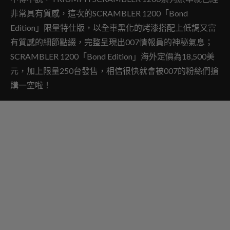
非常具有質感，這次的SCRAMBLER 1200「Bond
Edition」限量特仕版，以全車黑化的烤漆搭配上低調又富
有質感的細節點綴，完整呈現出007情報員的神秘氣息；
SCRAMBLER 1200「Bond Edition」海外定價為18,500美
元，加上限量250台發售，相信很快就會被007的粉絲們搶
購一空啦！