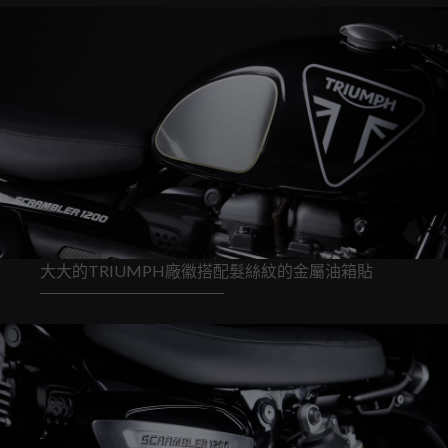
大大的TRIUMPH廠徽搭配髮絲紋的金屬油箱貼