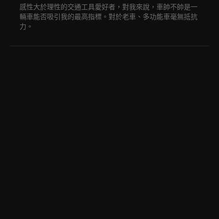
感性大於理性的交通工具愛好者，對我來說，車帥不帥是一
輛車能否吸引我的最高指標。對於老車、多功能車毫無抵抗
力。