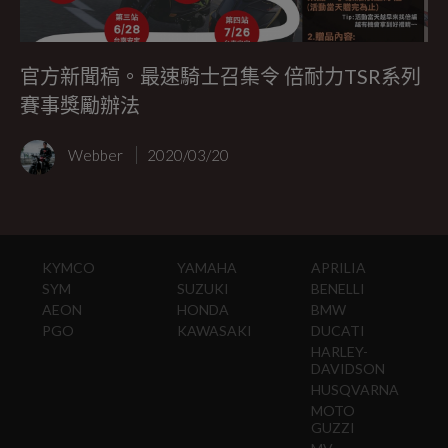
官方新聞稿。最速騎士召集令 倍耐力TSR系列
賽事獎勵辦法
Webber
2020/03/20
KYMCO
YAMAHA
APRILIA
SYM
SUZUKI
BENELLI
AEON
HONDA
BMW
PGO
KAWASAKI
DUCATI
HARLEY-
DAVIDSON
HUSQVARNA
MOTO
GUZZI