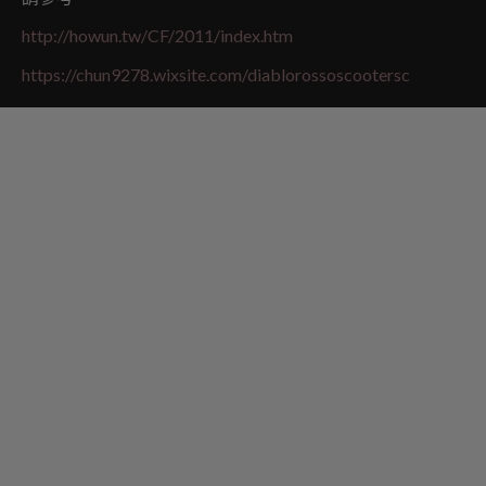
http://howun.tw/CF/2011/index.htm
https://chun9278.wixsite.com/diablorossoscootersc