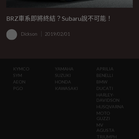
BRZ車系即將終結？Subaru說不可能！
Dickson
2019/02/01
KYMCO
YAMAHA
APRILIA
SYM
SUZUKI
BENELLI
AEON
HONDA
BMW
PGO
KAWASAKI
DUCATI
HARLEY-
DAVIDSON
HUSQVARNA
MOTO
GUZZI
MV
AGUSTA
TRIUMPH