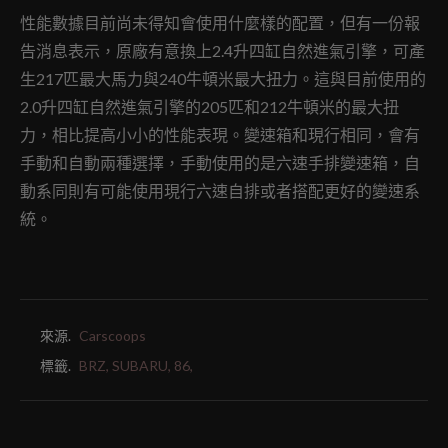
性能數據目前尚未得知會使用什麼樣的配置，但有一份報
告消息表示，原廠有意換上2.4升四缸自然進氣引擎，可產
生217匹最大馬力與240牛頓米最大扭力。這與目前使用的
2.0升四缸自然進氣引擎的205匹和212牛頓米的最大扭
力，相比提高小小的性能表現。變速箱和現行相同，會有
手動和自動兩種選擇，手動使用的是六速手排變速箱，自
動系同則有可能使用現行六速自排或者搭配更好的變速系
統。
來源.
Carscoops
標籤.
BRZ,
SUBARU,
86,