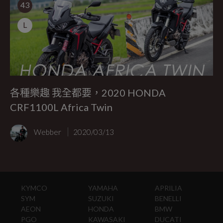
43
L
各種樂趣 我全都要，2020 HONDA
CRF1100L Africa Twin
Webber
2020/03/13
KYMCO
YAMAHA
APRILIA
SYM
SUZUKI
BENELLI
AEON
HONDA
BMW
PGO
KAWASAKI
DUCATI