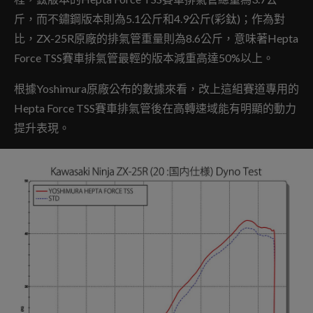
斤，而不鏽鋼版本則為5.1公斤和4.9公斤(彩鈦)；作為對
比，ZX-25R原廠的排氣管重量則為8.6公斤，意味著Hepta
Force TSS賽車排氣管最輕的版本減重高達50%以上。
根據Yoshimura原廠公布的數據來看，改上這組賽道專用的
Hepta Force TSS賽車排氣管後在高轉速域能有明顯的動力
提升表現。